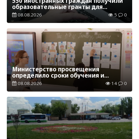
550 иностранных граждан получили
образовательные гранты для
обучения в Казахстане
08.08.2026
5
0
Министерство просвещения
определило сроки обучения и
каникул на 2026-2027 учебный год
08.08.2026
14
0