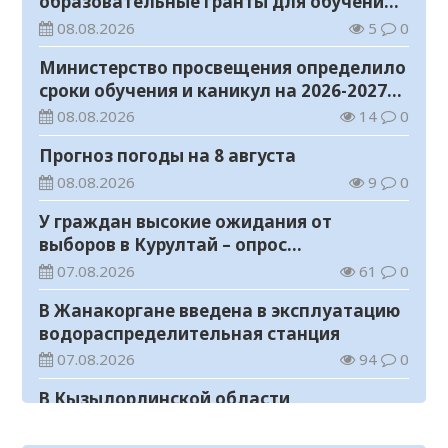
образовательные гранты для обучения в
Казахстане
08.08.2026
5
0
Министерство просвещения определило
сроки обучения и каникул на 2026-2027
учебный год
08.08.2026
14
0
Прогноз погоды на 8 августа
08.08.2026
9
0
У граждан высокие ожидания от
выборов в Курултай – опрос
общественного мнения
07.08.2026
61
0
В Жанакоргане введена в эксплуатацию
водораспределительная станция
07.08.2026
94
0
В Кызылординской области
продолжается экологическая акция
«Таза Қазақстан»
07.08.2026
74
0