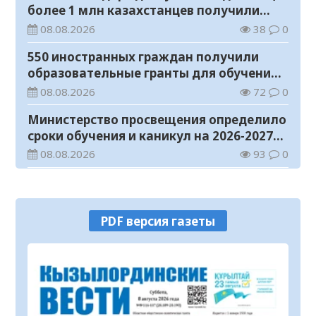
более 1 млн казахстанцев получили
телемедицинские услуги
08.08.2026
38
0
550 иностранных граждан получили
образовательные гранты для обучения в
Казахстане
08.08.2026
72
0
Министерство просвещения определило
сроки обучения и каникул на 2026-2027
учебный год
08.08.2026
93
0
Прогноз погоды на 8 августа
08.08.2026
46
0
PDF версия газеты
У граждан высокие ожидания от
выборов в Курултай – опрос
общественного мнения
07.08.2026
85
0
В Жанакоргане введена в эксплуатацию
водораспределительная станция