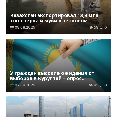
Казахстан экспортировал 13,9 млн
тонн зерна и муки в зерновом
эквиваленте
08.08.2026
58
0
У граждан высокие ожидания от
выборов в Курултай – опрос
общественного мнения
07.08.2026
85
0