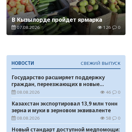
В Кызылорде пройдет ярмарка
07.08.2026
126
0
НОВОСТИ
СВЕЖИЙ ВЫПУСК
Государство расширяет поддержку
граждан, переезжающих в новые
регионы для работы
08.08.2026
46
0
Казахстан экспортировал 13,9 млн тонн
зерна и муки в зерновом эквиваленте
08.08.2026
58
0
Новый стандарт доступной медпомощи: