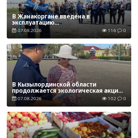
В Жанакоргане введена в
эксплуатацию
водораспределительная станция
07.08.2026
116
0
В Кызылординской области
продолжается экологическая акция
«Таза Қазақстан»
07.08.2026
102
0