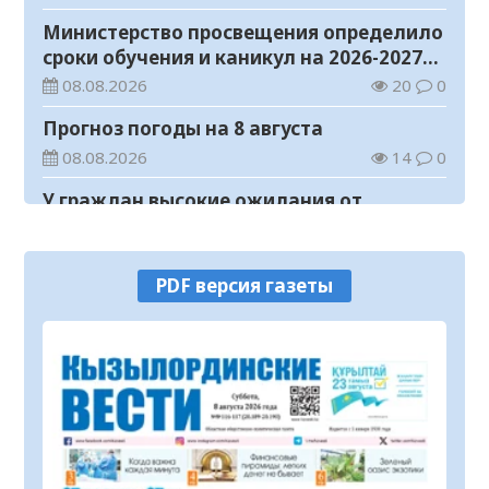
Министерство просвещения определило
сроки обучения и каникул на 2026-2027
учебный год
08.08.2026
20
0
Прогноз погоды на 8 августа
08.08.2026
14
0
У граждан высокие ожидания от
выборов в Курултай – опрос
общественного мнения
07.08.2026
65
0
PDF версия газеты
В Жанакоргане введена в эксплуатацию
водораспределительная станция
07.08.2026
97
0
В Кызылординской области
продолжается экологическая акция
«Таза Қазақстан»
07.08.2026
79
0