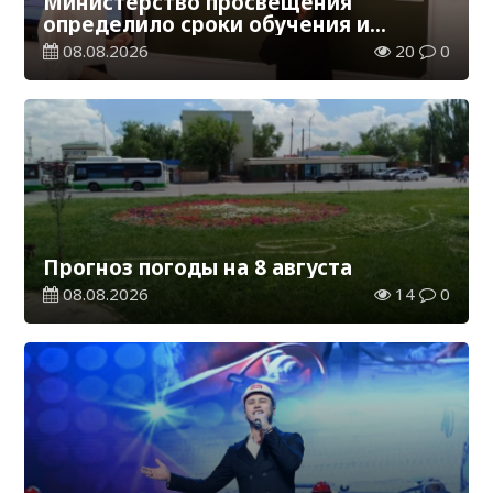
Министерство просвещения
определило сроки обучения и
каникул на 2026-2027 учебный год
08.08.2026
20
0
Прогноз погоды на 8 августа
08.08.2026
14
0