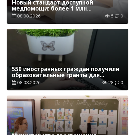
Новый стандарт доступной
медпомощи: более 1 млн
казахстанцев получили
08.08.2026
5
0
телемедицинские услуги
550 иностранных граждан получили
образовательные гранты для
обучения в Казахстане
08.08.2026
28
0