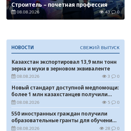
Строитель – почетная профессия
08.08.2026
43
0
НОВОСТИ
СВЕЖИЙ ВЫПУСК
Казахстан экспортировал 13,9 млн тонн
зерна и муки в зерновом эквиваленте
08.08.2026
3
0
Новый стандарт доступной медпомощи:
более 1 млн казахстанцев получили
телемедицинские услуги
08.08.2026
5
0
550 иностранных граждан получили
образовательные гранты для обучения в
Казахстане
08.08.2026
28
0