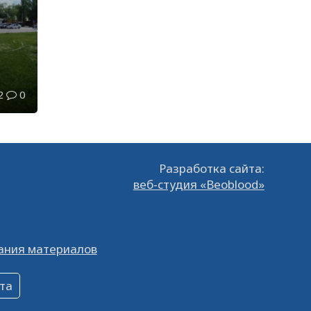
2
0
Разработка сайта:
веб-студия «Beoblood»
ания материалов
та