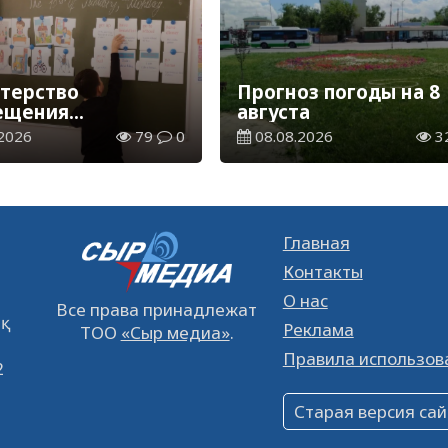
терство
Прогноз погоды на 8
ещения
августа
елило сроки
2026
79
0
08.08.2026
3
ия и каникул на
2027 учебный год
Главная
Контакты
О нас
Все права принадлежат
ық
Реклама
ТОО
«Сыр медиа»
.
Правила использов
2
Старая версия сай