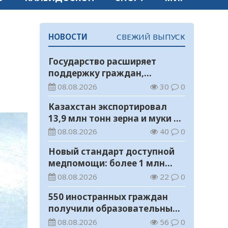
НОВОСТИ
СВЕЖИЙ ВЫПУСК
Государство расширяет
поддержку граждан,
переезжающих в новые
08.08.2026
30
0
регионы для работы
Казахстан экспортировал
13,9 млн тонн зерна и муки в
зерновом эквиваленте
08.08.2026
40
0
Новый стандарт доступной
медпомощи: более 1 млн
казахстанцев получили
08.08.2026
22
0
телемедицинские услуги
550 иностранных граждан
получили образовательные
гранты для обучения в
08.08.2026
56
0