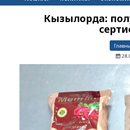
Кызылорда: пол
серт
Главны
28.