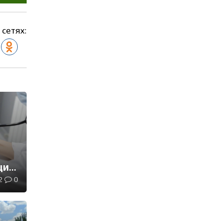
 сетях:
и:
2
0
ли