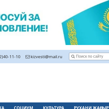
2)40-11-10
kizvesti@mail.ru
КА
СОЦИУМ
КУЛЬТУРА
РУХАНИ ЖАҢҒЫР