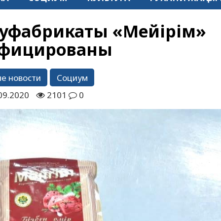
уфабрикаты «Мейірім»
ифицированы
е новости
Социум
09.2020
2101
0