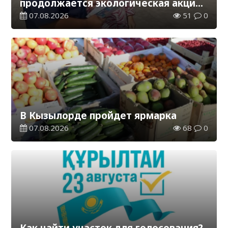
продолжается экологическая акция
«Таза Қазақстан»
07.08.2026
51
0
В Кызылорде пройдет ярмарка
07.08.2026
68
0
Как найти участок для голосования?