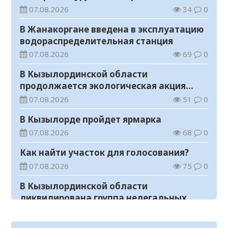
общественного мнения
07.08.2026
34
0
В Жанакоргане введена в эксплуатацию
водораспределительная станция
07.08.2026
69
0
В Кызылординской области
продолжается экологическая акция
«Таза Қазақстан»
07.08.2026
51
0
В Кызылорде пройдет ярмарка
07.08.2026
68
0
Как найти участок для голосования?
07.08.2026
75
0
В Кызылординской области
ликвидирована группа нелегальных
добытчиков золота
07.08.2026
56
0