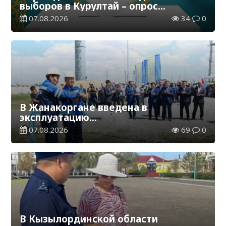
выборов в Курултай – опрос
общественного мнения
07.08.2026
34
0
В Жанакоргане введена в
эксплуатацию
водораспределительная станция
07.08.2026
69
0
В Кызылординской области