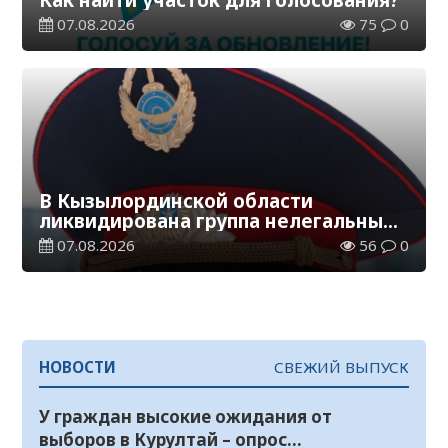
07.08.2026
75
0
В Кызылординской области
ликвидирована группа нелегальных
добытчиков золота
07.08.2026
56
0
НОВОСТИ
СВЕЖИЙ ВЫПУСК
У граждан высокие ожидания от
выборов в Курултай – опрос