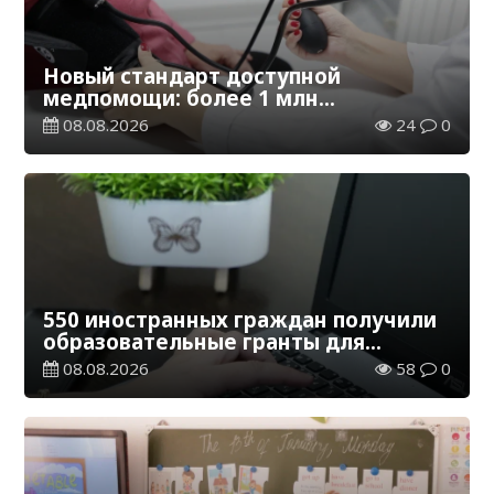
Новый стандарт доступной
медпомощи: более 1 млн
казахстанцев получили
08.08.2026
24
0
телемедицинские услуги
550 иностранных граждан получили
образовательные гранты для
обучения в Казахстане
08.08.2026
58
0