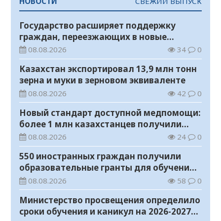
НОВОСТИ
СВЕЖИЙ ВЫПУСК
Государство расширяет поддержку
граждан, переезжающих в новые
регионы для работы
08.08.2026
34
0
Казахстан экспортировал 13,9 млн тонн
зерна и муки в зерновом эквиваленте
08.08.2026
42
0
Новый стандарт доступной медпомощи:
более 1 млн казахстанцев получили
телемедицинские услуги
08.08.2026
24
0
550 иностранных граждан получили
образовательные гранты для обучения в
Казахстане
08.08.2026
58
0
Министерство просвещения определило
сроки обучения и каникул на 2026-2027