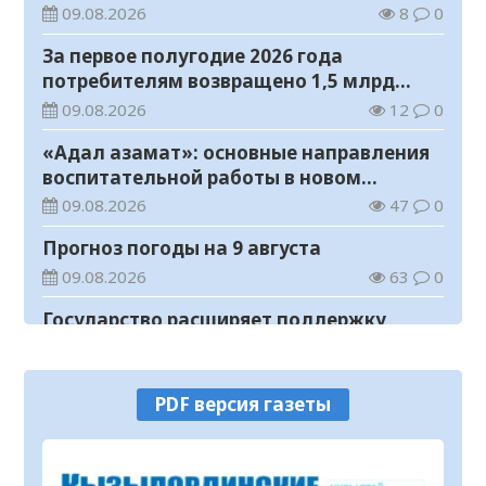
с инвалидностью
09.08.2026
8
0
За первое полугодие 2026 года
потребителям возвращено 1,5 млрд
тенге
09.08.2026
12
0
«Адал азамат»: основные направления
воспитательной работы в новом
учебном году
09.08.2026
47
0
Прогноз погоды на 9 августа
09.08.2026
63
0
Государство расширяет поддержку
граждан, переезжающих в новые
регионы для работы
08.08.2026
79
0
PDF версия газеты
Казахстан экспортировал 13,9 млн тонн
зерна и муки в зерновом эквиваленте
08.08.2026
93
0