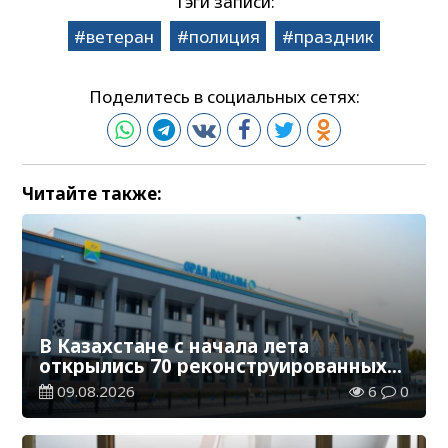
Тэги записи:
ветеран
полиция
праздник
Поделитесь в социальных сетях:
Читайте также:
В Казахстане с начала лета
открылись 70 реконструированных
железнодорожных вокзалов
09.08.2026
6
0