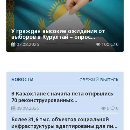
У граждан высокие ожидания от
выборов в Курултай – опрос
общественного мнения
07.08.2026
100
0
НОВОСТИ
СВЕЖИЙ ВЫПУСК
В Казахстане с начала лета открылись
70 реконструированных
железнодорожных вокзалов
09.08.2026
6
0
Более 31,6 тыс. объектов социальной
инфраструктуры адаптированы для лиц