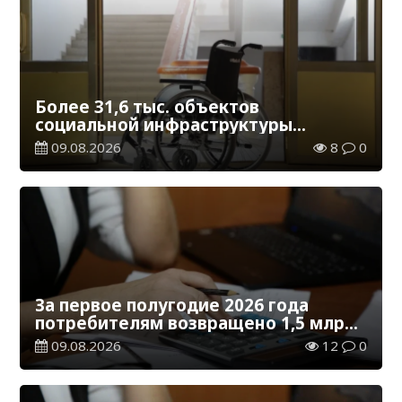
Более 31,6 тыс. объектов
социальной инфраструктуры
адаптированы для лиц с
09.08.2026
8
0
инвалидностью
За первое полугодие 2026 года
потребителям возвращено 1,5 млрд
тенге
09.08.2026
12
0