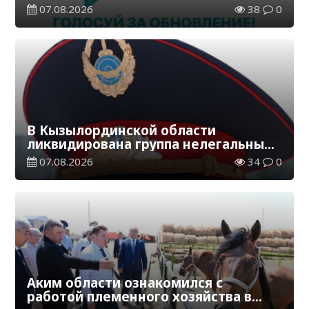
07.08.2026
38
0
В Кызылординской области
ликвидирована группа нелегальных
добытчиков золота
07.08.2026
34
0
Аким области ознакомился с
работой племенного хозяйства в