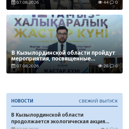
Жанакорганском районе
07.08.2026
44
0
В Кызылординской области пройдут
мероприятия, посвященные
Международному дню молодежи
07.08.2026
28
0
НОВОСТИ
СВЕЖИЙ ВЫПУСК
В Кызылординской области
продолжается экологическая акция
«Таза Қазақстан»
07.08.2026
5
0