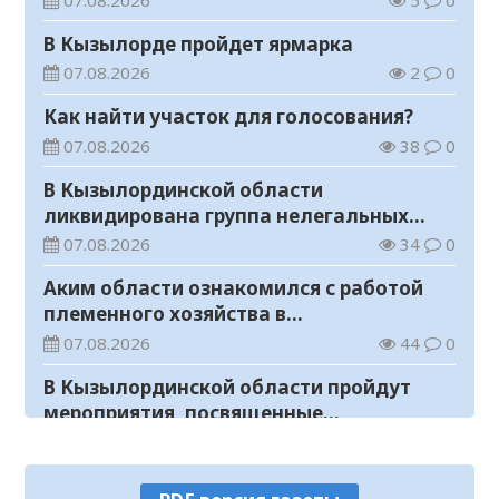
В Кызылорде пройдет ярмарка
07.08.2026
2
0
Как найти участок для голосования?
07.08.2026
38
0
В Кызылординской области
ликвидирована группа нелегальных
добытчиков золота
07.08.2026
34
0
Аким области ознакомился с работой
племенного хозяйства в
Жанакорганском районе
07.08.2026
44
0
В Кызылординской области пройдут
мероприятия, посвященные
Международному дню молодежи
07.08.2026
28
0
В Жанакорганском районе открылась