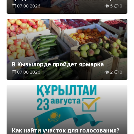
«Таза Қазақстан»
07.08.2026
5
0
В Кызылорде пройдет ярмарка
07.08.2026
2
0
Как найти участок для голосования?