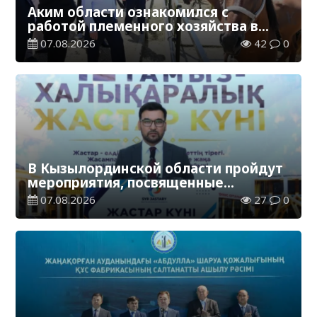
Аким области ознакомился с
работой племенного хозяйства в
Жанакорганском районе
07.08.2026
42
0
В Кызылординской области пройдут
мероприятия, посвященные
Международному дню молодежи
07.08.2026
27
0