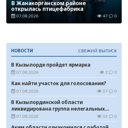
В Жанакорганском районе
открылась птицефабрика
07.08.2026
47
0
НОВОСТИ
СВЕЖИЙ ВЫПУСК
В Кызылорде пройдет ярмарка
07.08.2026
2
0
Как найти участок для голосования?
07.08.2026
37
0
В Кызылординской области
ликвидирована группа нелегальных
добытчиков золота
07.08.2026
33
0
Аким области ознакомился с работой