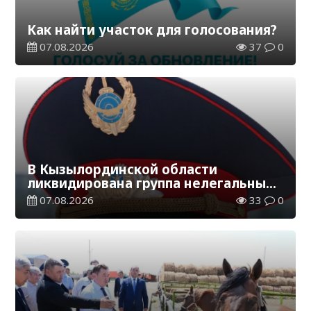
Как найти участок для голосования?
07.08.2026
37
0
В Кызылординской области
ликвидирована группа нелегальных
добытчиков золота
07.08.2026
33
0