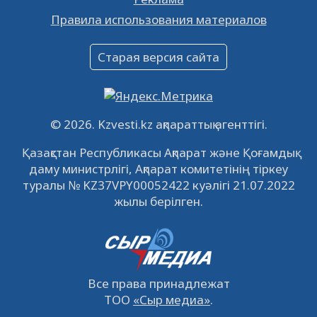
Объявление
Правила использования материалов
16.12.2022
61048
0
Объявление
Старая версия сайта
09.12.2022
64120
0
Свободные рабочие места
22.11.2022
16440
0
© 2026. Kzvesti.kz ақпараттық агенттігі.
IPO «КазМунайГаз»: компания проведет
Қазақстан Республикасы Ақпарат және Қоғамдық
встречу с инвесторами в Кызылорде 22
даму министрлігі, Ақпарат комитетінің тіркеу
ноября
21.11.2022
14946
0
туралы № KZ37VPY00052422 куәлігі 21.07.2022
жылы берілген.
Все права принадлежат
ТОО
«Сыр медиа»
.