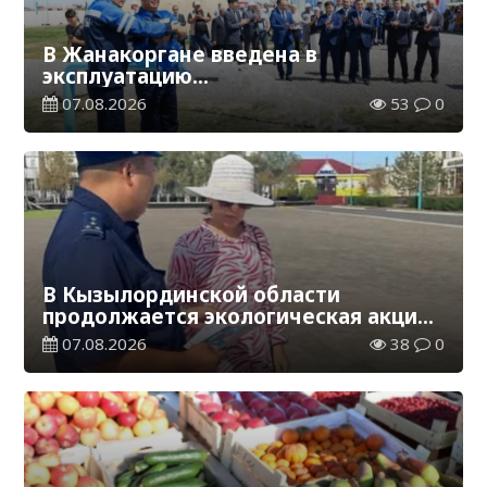
В Жанакоргане введена в
эксплуатацию
водораспределительная станция
07.08.2026
53
0
В Кызылординской области
продолжается экологическая акция
«Таза Қазақстан»
07.08.2026
38
0