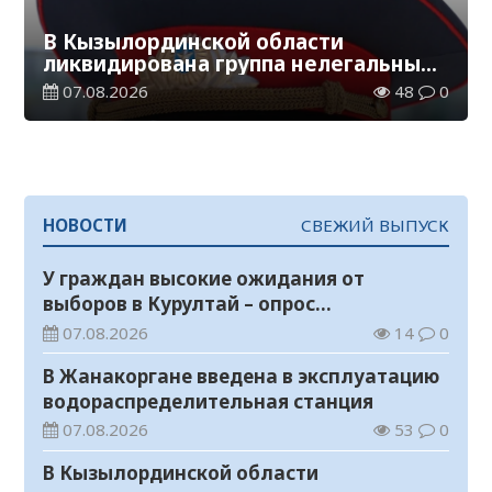
В Кызылординской области
ликвидирована группа нелегальных
добытчиков золота
07.08.2026
48
0
НОВОСТИ
СВЕЖИЙ ВЫПУСК
У граждан высокие ожидания от
выборов в Курултай – опрос
общественного мнения
07.08.2026
14
0
В Жанакоргане введена в эксплуатацию
водораспределительная станция
07.08.2026
53
0
В Кызылординской области