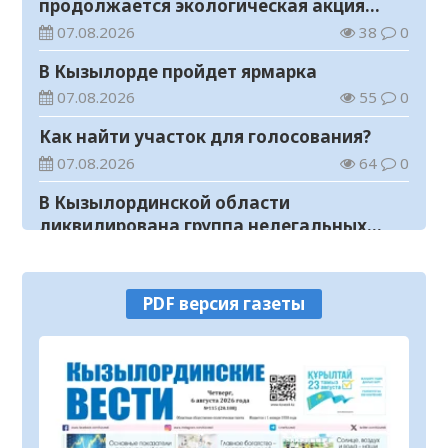
продолжается экологическая акция
«Таза Қазақстан»
07.08.2026
38
0
В Кызылорде пройдет ярмарка
07.08.2026
55
0
Как найти участок для голосования?
07.08.2026
64
0
В Кызылординской области
ликвидирована группа нелегальных
добытчиков золота
07.08.2026
48
0
Аким области ознакомился с работой
PDF версия газеты
племенного хозяйства в
Жанакорганском районе
07.08.2026
88
0
В Кызылординской области пройдут
мероприятия, посвященные
Международному дню молодежи
07.08.2026
40
0