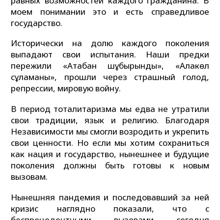
равных возможностей каждого гражданина. В
моем понимании это и есть справедливое
государство.
Исторически на долю каждого поколения
выпадают свои испытания. Наши предки
пережили «Ақтабан шұбырынды», «Алқакөл
сұламаны», прошли через страшный голод,
репрессии, мировую войну.
В период тоталитаризма мы едва не утратили
свои традиции, язык и религию. Благодаря
Независимости мы смогли возродить и укрепить
свои ценности. Но если мы хотим сохраниться
как нация и государство, нынешнее и будущие
поколения должны быть готовы к новым
вызовам.
Нынешняя пандемия и последовавший за ней
кризис наглядно показали, что с
беспрецедентными вызовами сегодня