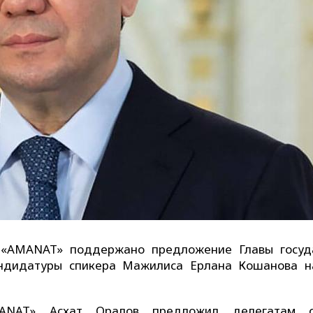
 «AMANAT» поддержано предложение Главы госуд
ндидатуры спикера Мажилиса Ерлана Кошанова н
MANAT» Асхат Оралов предложил делегатам с