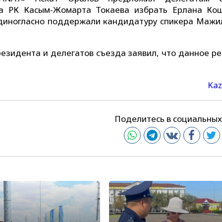
та РК Касым-Жомарта Токаева избрать Ерлана Ко
диногласно поддержали кандидатуру спикера Мажил
резидента и делегатов съезда заявил, что данное р
Kaz
Поделитесь в социальных