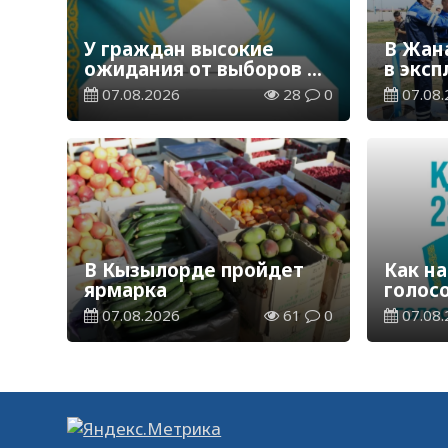
У граждан высокие
В Жан
ожидания от выборов в
в экс
Курултай – опрос
водор
07.08.2026
28
0
07.08.
общественного мнения
станц
В Кызылорде пройдет
Как на
ярмарка
голос
07.08.2026
61
0
07.08.