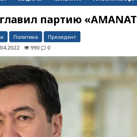
зглавил партию «AMANAT
ти
Политика
Президент
.04.2022
990
0