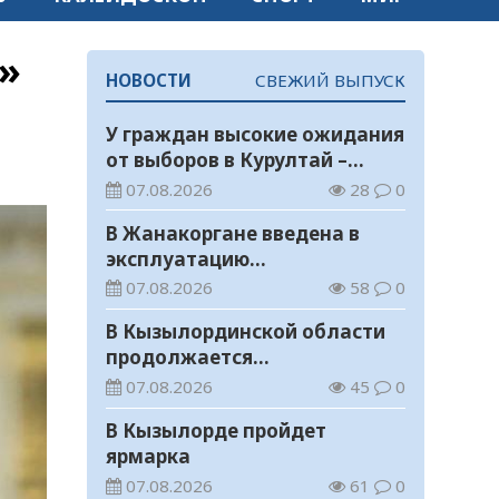
»
НОВОСТИ
СВЕЖИЙ ВЫПУСК
У граждан высокие ожидания
от выборов в Курултай –
опрос общественного мнения
07.08.2026
28
0
В Жанакоргане введена в
эксплуатацию
водораспределительная
07.08.2026
58
0
станция
В Кызылординской области
продолжается
экологическая акция «Таза
07.08.2026
45
0
Қазақстан»
В Кызылорде пройдет
ярмарка
07.08.2026
61
0