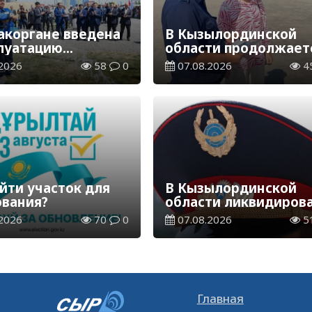
акоргане введена
В Кызылординской
плуатацию
области продолжает
аспределительная
экологическая акция
2026
58
0
07.08.2026
4
ия
«Таза Қазақстан»
йти участок для
В Кызылординской
ования?
области ликвидиров
группа нелегальных
2026
70
0
07.08.2026
5
добытчиков золота
Главная