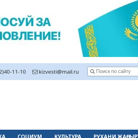
2)40-11-10
kizvesti@mail.ru
КА
СОЦИУМ
КУЛЬТУРА
РУХАНИ ЖАҢҒЫР