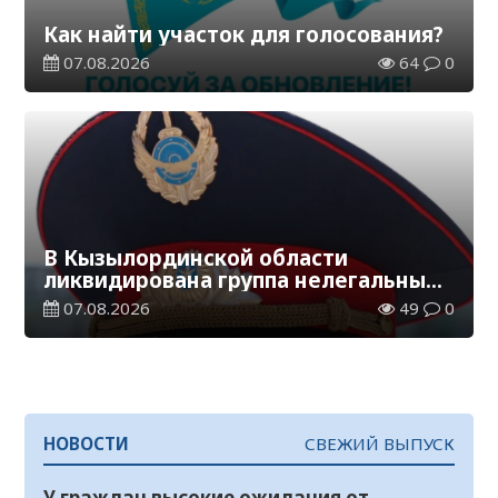
Как найти участок для голосования?
07.08.2026
64
0
В Кызылординской области
ликвидирована группа нелегальных
добытчиков золота
07.08.2026
49
0
НОВОСТИ
СВЕЖИЙ ВЫПУСК
У граждан высокие ожидания от