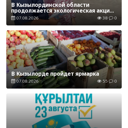
В Кызылординской области
продолжается экологическая акция
«Таза Қазақстан»
07.08.2026
38
0
В Кызылорде пройдет ярмарка
07.08.2026
55
0