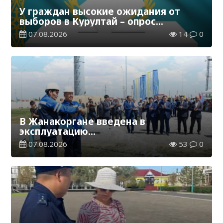
У граждан высокие ожидания от
выборов в Курултай – опрос
общественного мнения
07.08.2026
14
0
В Жанакоргане введена в
эксплуатацию
водораспределительная станция
07.08.2026
53
0