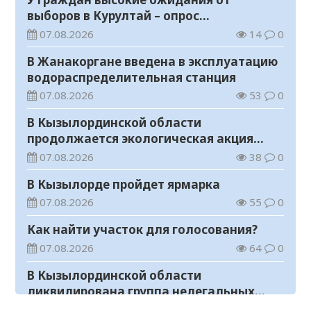
выборов в Курултай – опрос
общественного мнения
07.08.2026
14
0
В Жанакоргане введена в эксплуатацию
водораспределительная станция
07.08.2026
53
0
В Кызылординской области
продолжается экологическая акция
«Таза Қазақстан»
07.08.2026
38
0
В Кызылорде пройдет ярмарка
07.08.2026
55
0
Как найти участок для голосования?
07.08.2026
64
0
В Кызылординской области
ликвидирована группа нелегальных
добытчиков золота
07.08.2026
49
0