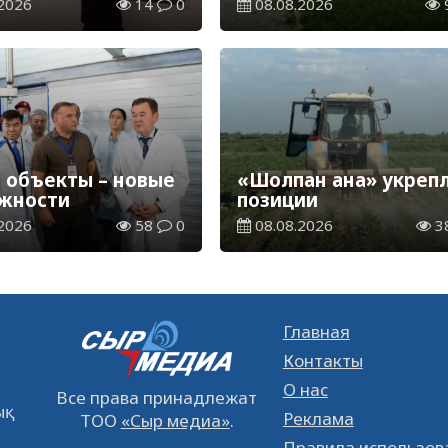
2026
14
0
08.08.2026
ия и каникул на
2027 учебный год
 объекты – новые
«Шолпан ана» укреп
жности
позиции
2026
58
0
08.08.2026
3
Главная
Контакты
О нас
Все права принадлежат
қ
Реклама
ТОО
«Сыр медиа»
.
Правила использов