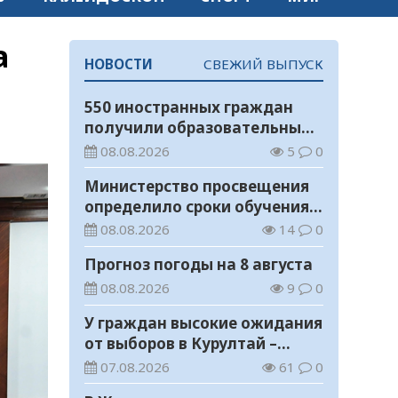
а
НОВОСТИ
СВЕЖИЙ ВЫПУСК
550 иностранных граждан
получили образовательные
гранты для обучения в
08.08.2026
5
0
Казахстане
Министерство просвещения
определило сроки обучения и
каникул на 2026-2027
08.08.2026
14
0
учебный год
Прогноз погоды на 8 августа
08.08.2026
9
0
У граждан высокие ожидания
от выборов в Курултай –
опрос общественного мнения
07.08.2026
61
0