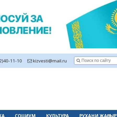
2)40-11-10
kizvesti@mail.ru
КА
СОЦИУМ
КУЛЬТУРА
РУХАНИ ЖАҢҒЫР