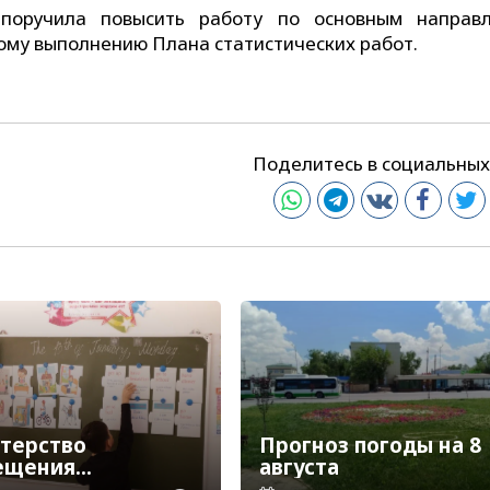
 поручила повысить работу по основным направ
ому выполнению Плана статистических работ.
Поделитесь в социальных
терство
Прогноз погоды на 8
ещения
августа
елило сроки