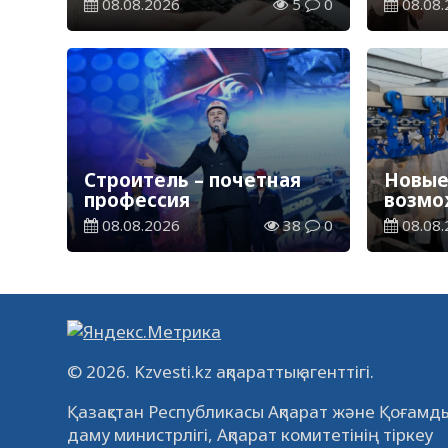
08.08.2026
5
0
08.08.
гранты для обучения в
обучен
Казахстане
2026-
Строитель – почетная
Новые
профессия
возмо
08.08.2026
38
0
08.08.
© 2026. Kzvesti.kz ақпараттық агенттігі.
Қазақстан Республикасы Ақпарат және Қоғамды
даму министрлігі, Ақпарат комитетінің тіркеу