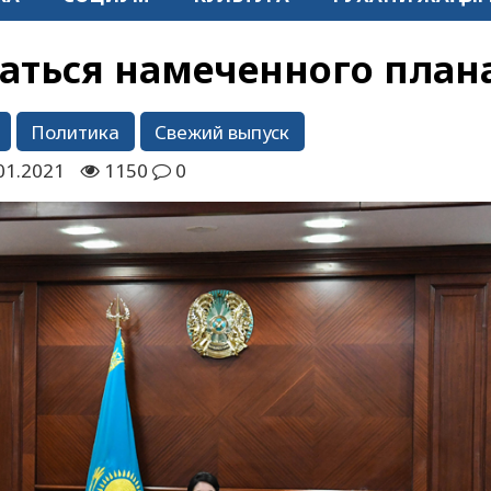
аться намеченного план
Политика
Свежий выпуск
01.2021
1150
0