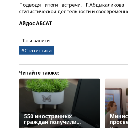
Подводя итоги встречи, Г.Абдыкаликова
статистической деятельности и своевременн
Айдос АБСАТ
Тэги записи:
Статистика
Читайте также:
550 иностранных
Минис
граждан получили
просв
образовательные
опред