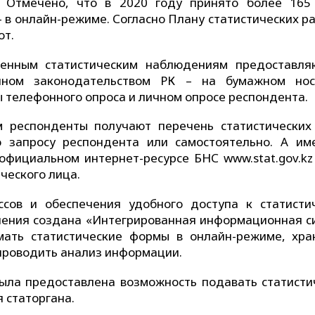
 Отмечено, что в 2020 году принято более 165
– в онлайн-режиме. Согласно Плану статистических р
от.
венным статистическим наблюдениям предоставля
нном законодательством РК – на бумажном нос
 телефонного опроса и личном опросе респондента.
 респонденты получают перечень статистических
о запросу респондента или самостоятельно. А им
фициальном интернет-ресурсе БНС www.stat.gov.kz
ческого лица.
ссов и обеспечения удобного доступа к статисти
чения создана «Интегрированная информационная с
мать статистические формы в онлайн-режиме, хра
проводить анализ информации.
ла предоставлена возможность подавать статисти
 статоргана.