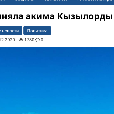
иняла акима Кызылорды
 новости
Политика
12.2020
1780
0