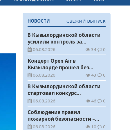
НОВОСТИ
СВЕЖИЙ ВЫПУСК
В Кызылординской области
усилили контроль за
финансовой дисциплиной
06.08.2026
34
0
Концерт Open Air в
Кызылорде прошел без
нарушений общественного
06.08.2026
43
0
порядка
В Кызылординской области
стартовал конкурс
видеороликов о семейных
06.08.2026
46
0
ценностях и Конституции
Соблюдение правил
пожарной безопасности –
обязанность каждого
06.08.2026
10
0