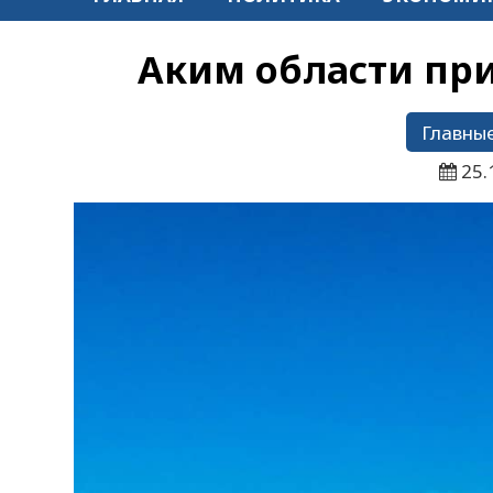
Аким области пр
Главные
25.