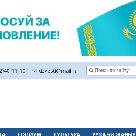
2)40-11-10
kizvesti@mail.ru
КА
СОЦИУМ
КУЛЬТУРА
РУХАНИ ЖАҢҒЫР