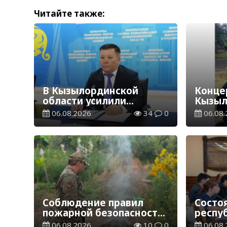
Читайте также:
В Кызылординской
Концер
области усилили
Кызыл
контроль за финансовой
наруш
06.08.2026
34
0
06.08.
дисциплиной
общес
Соблюдение правил
Состо
пожарной безопасности
респу
– обязанность каждого
комис
06.08.2026
10
0
06.08.