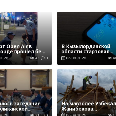
т Open Air в
В Кызылординской
орде прошел без
области стартовал
ений
конкурс видеоролико
2026
43
0
06.08.2026
4
твенного порядка
семейных ценностях
Конституции
ялось заседание
На мавзолее Узбека
бликанской
Жанибекова
сии по
продолжаются
2026
21
0
06.08.2026
1