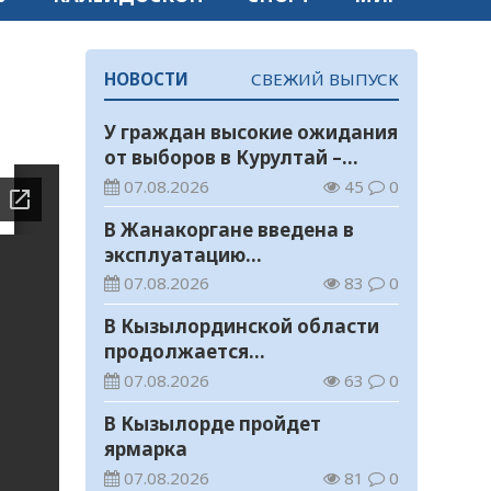
НОВОСТИ
СВЕЖИЙ ВЫПУСК
У граждан высокие ожидания
от выборов в Курултай –
опрос общественного мнения
07.08.2026
45
0
В Жанакоргане введена в
эксплуатацию
водораспределительная
07.08.2026
83
0
станция
В Кызылординской области
продолжается
экологическая акция «Таза
07.08.2026
63
0
Қазақстан»
В Кызылорде пройдет
ярмарка
07.08.2026
81
0