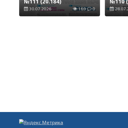
№111 (20.184)
№110 (
30.07.2026
169
0
28.07.