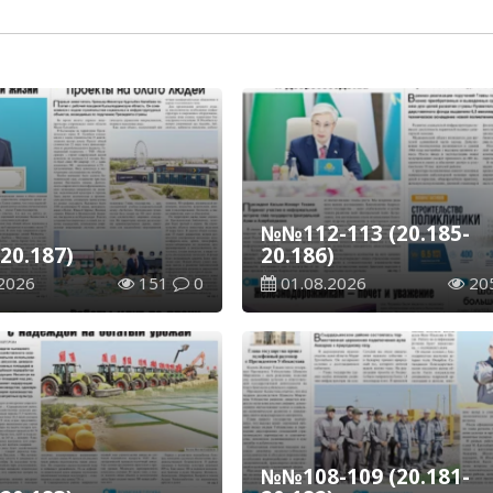
№№112-113 (20.185-
20.187)
20.186)
2026
151
0
01.08.2026
20
№№108-109 (20.181-