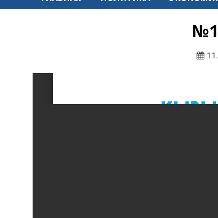
№15
11