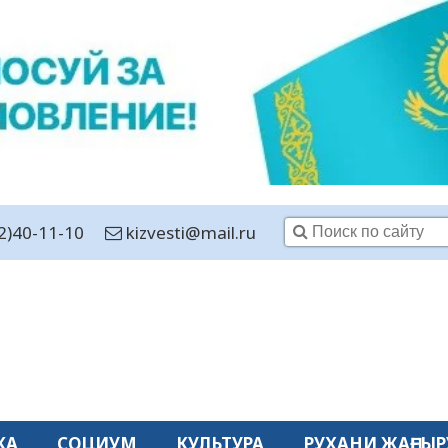
2)40-11-10
kizvesti@mail.ru
КА
СОЦИУМ
КУЛЬТУРА
РУХАНИ ЖАҢҒЫР