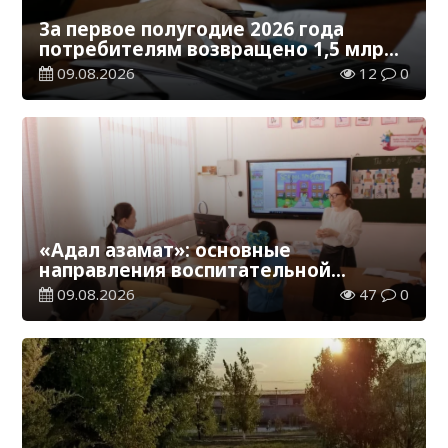
За первое полугодие 2026 года
потребителям возвращено 1,5 млрд
тенге
09.08.2026
12
0
«Адал азамат»: основные
направления воспитательной
работы в новом учебном году
09.08.2026
47
0