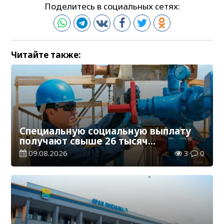
Поделитесь в социальных сетях:
Читайте также:
Специальную социальную выплату
получают свыше 26 тысяч
работников, занятых во вредных
09.08.2026
3
0
условиях труда