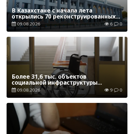
В Казахстане с начала лета
открылись 70 реконструированных
железнодорожных вокзалов
09.08.2026
6
0
Более 31,6 тыс. объектов
социальной инфраструктуры
адаптированы для лиц с
09.08.2026
9
0
инвалидностью