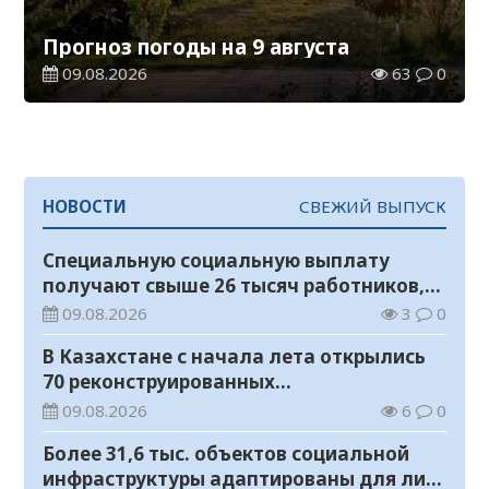
Прогноз погоды на 9 августа
09.08.2026
63
0
НОВОСТИ
СВЕЖИЙ ВЫПУСК
Специальную социальную выплату
получают свыше 26 тысяч работников,
занятых во вредных условиях труда
09.08.2026
3
0
В Казахстане с начала лета открылись
70 реконструированных
железнодорожных вокзалов
09.08.2026
6
0
Более 31,6 тыс. объектов социальной
инфраструктуры адаптированы для лиц