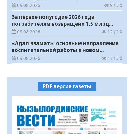
с инвалидностью
09.08.2026
9
0
За первое полугодие 2026 года
потребителям возвращено 1,5 млрд
тенге
09.08.2026
12
0
«Адал азамат»: основные направления
воспитательной работы в новом
учебном году
09.08.2026
47
0
Прогноз погоды на 9 августа
09.08.2026
63
0
PDF версия газеты
Государство расширяет поддержку
граждан, переезжающих в новые
регионы для работы
08.08.2026
79
0
Казахстан экспортировал 13,9 млн тонн
зерна и муки в зерновом эквиваленте
08.08.2026
93
0