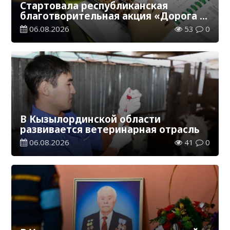
Стартовала республиканская
благотворительная акция «Дорога в
школу»
06.08.2026
53
0
В Кызылординской области
развивается ветеринарная отрасль
06.08.2026
41
0