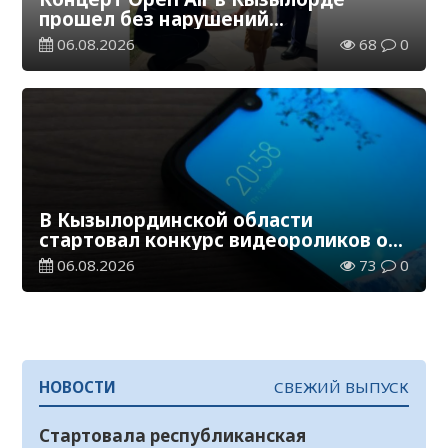
прошел без нарушений
общественного порядка
06.08.2026
68
0
В Кызылординской области
стартовал конкурс видеороликов о
семейных ценностях и Конституции
06.08.2026
73
0
НОВОСТИ
СВЕЖИЙ ВЫПУСК
Стартовала республиканская