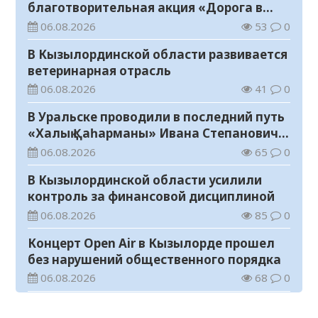
благотворительная акция «Дорога в
школу»
06.08.2026
53
0
В Кызылординской области развивается
ветеринарная отрасль
06.08.2026
41
0
В Уральске проводили в последний путь
«Халық Қаһарманы» Ивана Степановича
Гапича
06.08.2026
65
0
В Кызылординской области усилили
контроль за финансовой дисциплиной
06.08.2026
85
0
Концерт Open Air в Кызылорде прошел
без нарушений общественного порядка
06.08.2026
68
0
В Кызылординской области стартовал