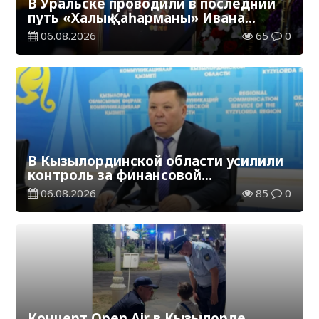
В Уральске проводили в последний
путь «Халық Қаһарманы» Ивана
Степановича Гапича
06.08.2026
65
0
В Кызылординской области усилили
контроль за финансовой
дисциплиной
06.08.2026
85
0
Концерт Open Air в Кызылорде