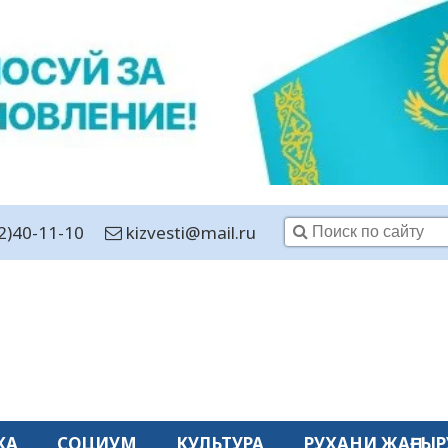
2)40-11-10
kizvesti@mail.ru
КА
СОЦИУМ
КУЛЬТУРА
РУХАНИ ЖАҢҒЫР