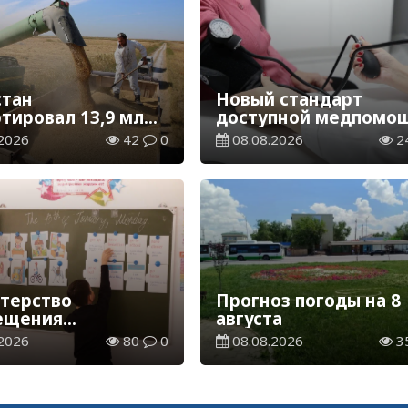
стан
Новый стандарт
ртировал 13,9 млн
доступной медпомощ
ерна и муки в
более 1 млн
2026
42
0
08.08.2026
2
вом эквиваленте
казахстанцев получи
телемедицинские
услуги
терство
Прогноз погоды на 8
ещения
августа
елило сроки
2026
80
0
08.08.2026
3
ия и каникул на
2027 учебный год