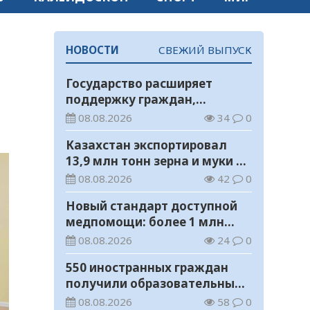
НОВОСТИ
СВЕЖИЙ ВЫПУСК
Государство расширяет
поддержку граждан,
переезжающих в новые
08.08.2026
34
0
регионы для работы
Казахстан экспортировал
13,9 млн тонн зерна и муки в
зерновом эквиваленте
08.08.2026
42
0
Новый стандарт доступной
медпомощи: более 1 млн
казахстанцев получили
08.08.2026
24
0
телемедицинские услуги
550 иностранных граждан
получили образовательные
гранты для обучения в
08.08.2026
58
0