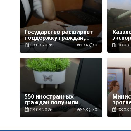
Государство расширяет
Казах
поддержку граждан,
экспо
переезжающих в новые
тонн з
08.08.2026
34
0
08.08.
регионы для работы
зерно
550 иностранных
Минис
граждан получили
просв
образовательные
опред
08.08.2026
58
0
08.08.
гранты для обучения в
обучен
Казахстане
2026-