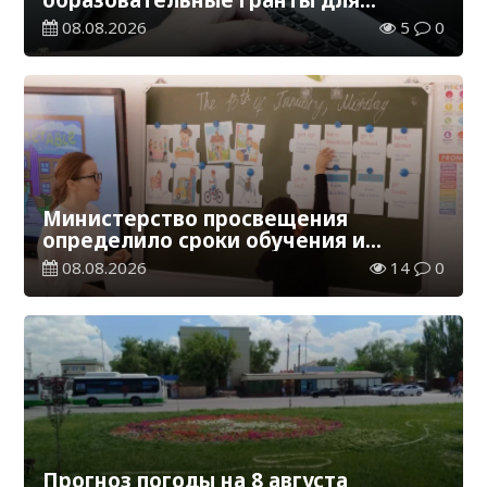
обучения в Казахстане
08.08.2026
5
0
Министерство просвещения
определило сроки обучения и
каникул на 2026-2027 учебный год
08.08.2026
14
0
Прогноз погоды на 8 августа