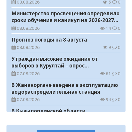
Казахстане
08.08.2026
5
0
Министерство просвещения определило
сроки обучения и каникул на 2026-2027
учебный год
08.08.2026
14
0
Прогноз погоды на 8 августа
08.08.2026
9
0
У граждан высокие ожидания от
выборов в Курултай – опрос
общественного мнения
07.08.2026
61
0
В Жанакоргане введена в эксплуатацию
водораспределительная станция
07.08.2026
94
0
В Кызылординской области
продолжается экологическая акция
«Таза Қазақстан»
07.08.2026
74
0