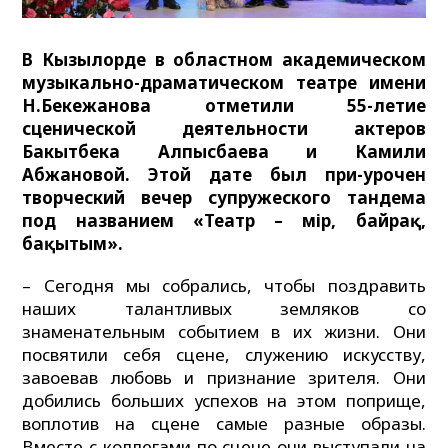
В Кызылорде в областном академическом
музыкально-драматическом театре имени
Н.Бекежанова отметили 55-летие
сценической деятельности актеров
Бакытбека Алпысбаева и Камили
Абжановой. Этой дате был при-урочен
творческий вечер супружеского тандема
под названием «Театр – өмір, байрақ,
бақытым».
– Сегодня мы собрались, чтобы поздравить
наших талантливых земляков со
знаменательным событием в их жизни. Они
посвятили себя сцене, служению искусству,
завоевав любовь и признание зрителя. Они
добились больших успехов на этом поприще,
воплотив на сцене самые разные образы.
Вместе с коллегами по сцене они выступали на