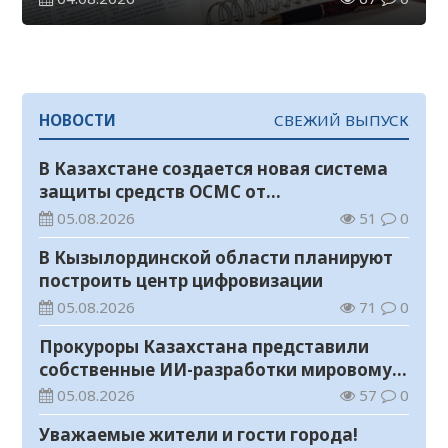
НОВОСТИ
СВЕЖИЙ ВЫПУСК
В Казахстане создается новая система
защиты средств ОСМС от
необоснованных выплат
05.08.2026
51
0
В Кызылординской области планируют
построить центр цифровизации
05.08.2026
71
0
Прокуроры Казахстана представили
собственные ИИ-разработки мировому
эксперту Кай-Фу Ли
05.08.2026
57
0
Уважаемые жители и гости города!