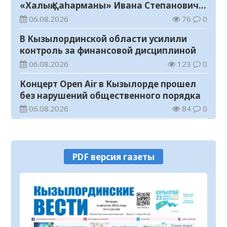
«Халық Қаһарманы» Ивана Степановича
Гапича
06.08.2026
76
0
В Кызылординской области усилили
контроль за финансовой дисциплиной
06.08.2026
123
0
Концерт Open Air в Кызылорде прошел
без нарушений общественного порядка
06.08.2026
84
0
В Кызылординской области стартовал
конкурс видеороликов о семейных
ценностях и Конституции
06.08.2026
89
0
PDF версия газеты
Соблюдение правил пожарной
безопасности – обязанность каждого
гражданина
06.08.2026
44
0
Состоялось заседание республиканской