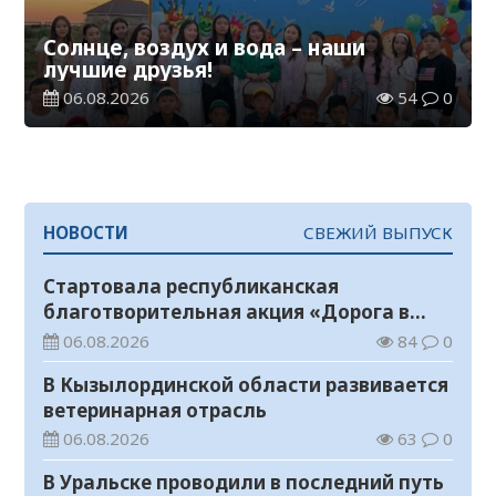
Солнце, воздух и вода – наши
лучшие друзья!
06.08.2026
54
0
НОВОСТИ
СВЕЖИЙ ВЫПУСК
Стартовала республиканская
благотворительная акция «Дорога в
школу»
06.08.2026
84
0
В Кызылординской области развивается
ветеринарная отрасль
06.08.2026
63
0
В Уральске проводили в последний путь