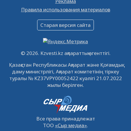
Реклама
Объявление
Правила использования материалов
16.12.2022
61036
0
Объявление
Старая версия сайта
09.12.2022
64106
0
Свободные рабочие места
22.11.2022
16430
0
© 2026. Kzvesti.kz ақпараттық агенттігі.
IPO «КазМунайГаз»: компания проведет
Қазақстан Республикасы Ақпарат және Қоғамдық
встречу с инвесторами в Кызылорде 22
даму министрлігі, Ақпарат комитетінің тіркеу
ноября
21.11.2022
14939
0
туралы № KZ37VPY00052422 куәлігі 21.07.2022
жылы берілген.
Все права принадлежат
ТОО
«Сыр медиа»
.