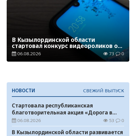
В Кызылординской области
стартовал конкурс видеороликов о
семейных ценностях и Конституции
06.08.2026
73
0
НОВОСТИ
СВЕЖИЙ ВЫПУСК
Стартовала республиканская
благотворительная акция «Дорога в
школу»
06.08.2026
53
0
В Кызылординской области развивается