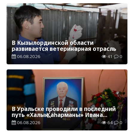
В Кызылординской области
развивается ветеринарная отрасль
06.08.2026
41
0
В Уральске проводили в последний
путь «Халық Қаһарманы» Ивана
Степановича Гапича
06.08.2026
64
0