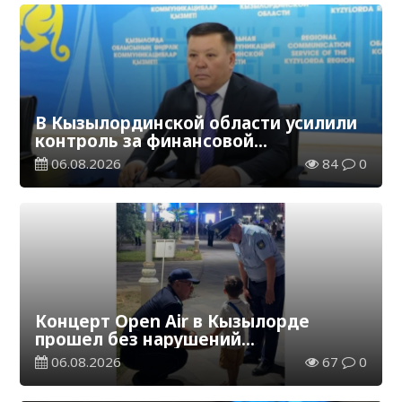
В Кызылординской области усилили
контроль за финансовой
дисциплиной
06.08.2026
84
0
Концерт Open Air в Кызылорде
прошел без нарушений
общественного порядка
06.08.2026
67
0