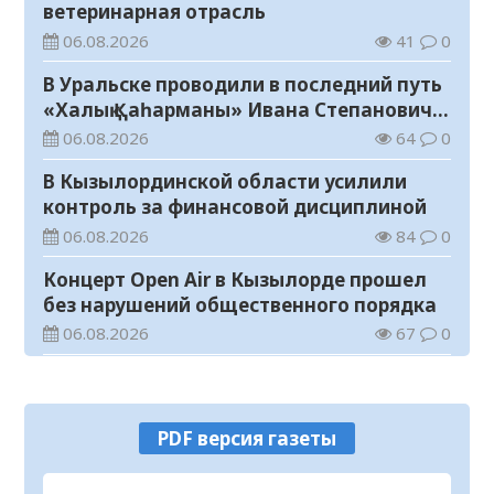
ветеринарная отрасль
06.08.2026
41
0
В Уральске проводили в последний путь
«Халық Қаһарманы» Ивана Степановича
Гапича
06.08.2026
64
0
В Кызылординской области усилили
контроль за финансовой дисциплиной
06.08.2026
84
0
Концерт Open Air в Кызылорде прошел
без нарушений общественного порядка
06.08.2026
67
0
В Кызылординской области стартовал
конкурс видеороликов о семейных
ценностях и Конституции
06.08.2026
73
0
PDF версия газеты
Соблюдение правил пожарной