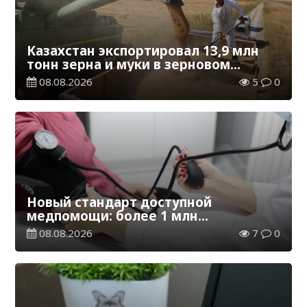
Казахстан экспортировал 13,9 млн
тонн зерна и муки в зерновом
эквиваленте
08.08.2026
5
0
Новый стандарт доступной
медпомощи: более 1 млн
казахстанцев получили
08.08.2026
7
0
телемедицинские услуги