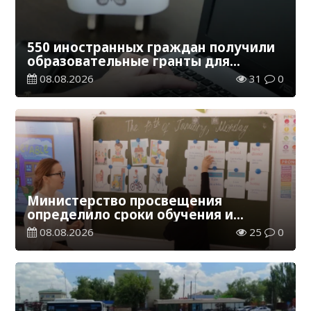
550 иностранных граждан получили
образовательные гранты для
обучения в Казахстане
08.08.2026
31
0
Министерство просвещения
определило сроки обучения и
каникул на 2026-2027 учебный год
08.08.2026
25
0