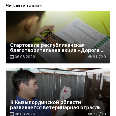
Читайте также:
Стартовала республиканская
благотворительная акция «Дорога в
школу»
06.08.2026
91
0
В Кызылординской области
развивается ветеринарная отрасль
06.08.2026
72
0