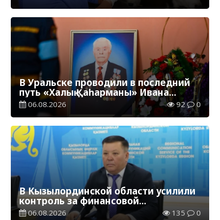
В Уральске проводили в последний
путь «Халық Қаһарманы» Ивана
Степановича Гапича
06.08.2026
92
0
В Кызылординской области усилили
контроль за финансовой
дисциплиной
06.08.2026
135
0