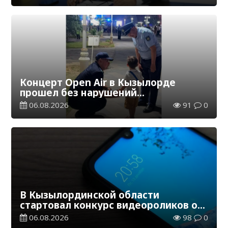
Концерт Open Air в Кызылорде
прошел без нарушений
общественного порядка
06.08.2026
91
0
В Кызылординской области
стартовал конкурс видеороликов о
семейных ценностях и Конституции
06.08.2026
98
0