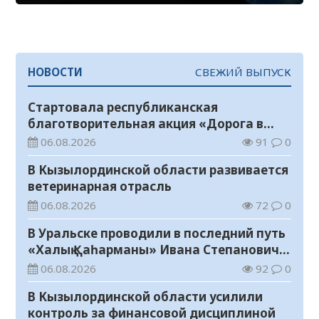
НОВОСТИ
СВЕЖИЙ ВЫПУСК
Стартовала республиканская
благотворительная акция «Дорога в
школу»
06.08.2026
91
0
В Кызылординской области развивается
ветеринарная отрасль
06.08.2026
72
0
В Уральске проводили в последний путь
«Халық Қаһарманы» Ивана Степановича
Гапича
06.08.2026
92
0
В Кызылординской области усилили
контроль за финансовой дисциплиной