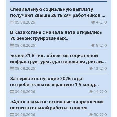
Специальную социальную выплату
получают свыше 26 тысяч работников,
занятых во вредных условиях труда
09.08.2026
4
0
В Казахстане с начала лета открылись
70 реконструированных
железнодорожных вокзалов
09.08.2026
8
0
Более 31,6 тыс. объектов социальной
инфраструктуры адаптированы для лиц
с инвалидностью
09.08.2026
13
0
За первое полугодие 2026 года
потребителям возвращено 1,5 млрд
тенге
09.08.2026
14
0
«Адал азамат»: основные направления
воспитательной работы в новом
учебном году
09.08.2026
50
0