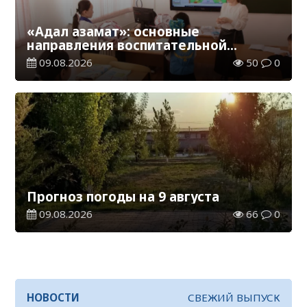
«Адал азамат»: основные
направления воспитательной
работы в новом учебном году
09.08.2026
50
0
Прогноз погоды на 9 августа
09.08.2026
66
0
НОВОСТИ
СВЕЖИЙ ВЫПУСК