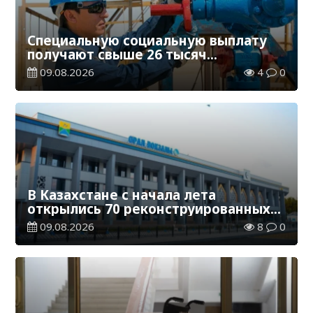
Специальную социальную выплату
получают свыше 26 тысяч
работников, занятых во вредных
09.08.2026
4
0
условиях труда
В Казахстане с начала лета
открылись 70 реконструированных
железнодорожных вокзалов
09.08.2026
8
0