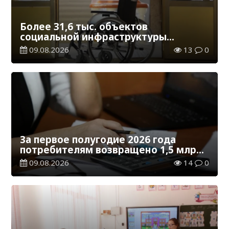
Более 31,6 тыс. объектов
социальной инфраструктуры
адаптированы для лиц с
09.08.2026
13
0
инвалидностью
За первое полугодие 2026 года
потребителям возвращено 1,5 млрд
тенге
09.08.2026
14
0