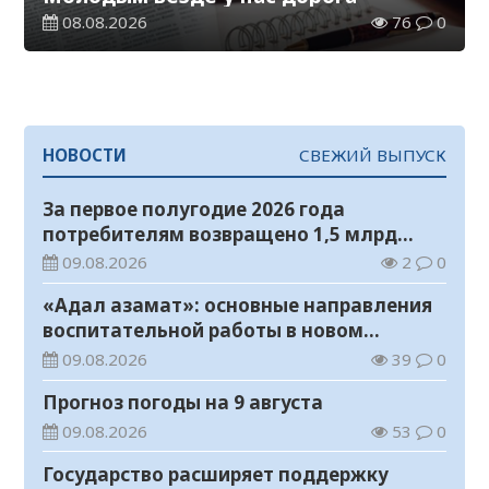
08.08.2026
76
0
НОВОСТИ
СВЕЖИЙ ВЫПУСК
За первое полугодие 2026 года
потребителям возвращено 1,5 млрд
тенге
09.08.2026
2
0
«Адал азамат»: основные направления
воспитательной работы в новом
учебном году
09.08.2026
39
0
Прогноз погоды на 9 августа
09.08.2026
53
0
Государство расширяет поддержку