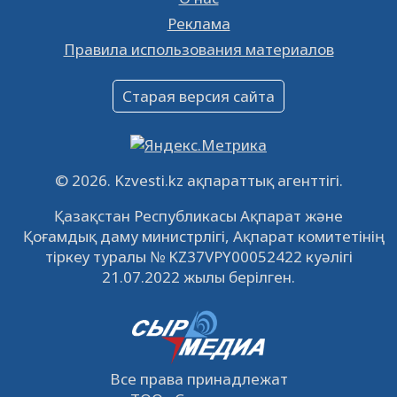
Реклама
Объявление
Правила использования материалов
16.12.2022
61066
0
Объявление
Старая версия сайта
09.12.2022
64139
0
Свободные рабочие места
22.11.2022
16450
0
© 2026. Kzvesti.kz ақпараттық агенттігі.
IPO «КазМунайГаз»: компания проведет
Қазақстан Республикасы Ақпарат және
встречу с инвесторами в Кызылорде 22
Қоғамдық даму министрлігі, Ақпарат комитетінің
ноября
21.11.2022
14953
0
тіркеу туралы № KZ37VPY00052422 куәлігі
21.07.2022 жылы берілген.
Все права принадлежат