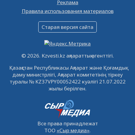
Реклама
Объявление
Правила использования материалов
16.12.2022
61066
0
Объявление
Старая версия сайта
09.12.2022
64139
0
Свободные рабочие места
22.11.2022
16450
0
© 2026. Kzvesti.kz ақпараттық агенттігі.
IPO «КазМунайГаз»: компания проведет
Қазақстан Республикасы Ақпарат және Қоғамдық
встречу с инвесторами в Кызылорде 22
даму министрлігі, Ақпарат комитетінің тіркеу
ноября
21.11.2022
14953
0
туралы № KZ37VPY00052422 куәлігі 21.07.2022
жылы берілген.
Все права принадлежат
ТОО
«Сыр медиа»
.