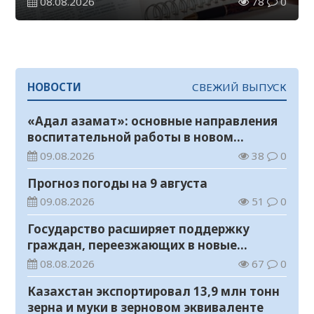
08.08.2026
78
0
НОВОСТИ
СВЕЖИЙ ВЫПУСК
«Адал азамат»: основные направления
воспитательной работы в новом
учебном году
09.08.2026
38
0
Прогноз погоды на 9 августа
09.08.2026
51
0
Государство расширяет поддержку
граждан, переезжающих в новые
регионы для работы
08.08.2026
67
0
Казахстан экспортировал 13,9 млн тонн
зерна и муки в зерновом эквиваленте