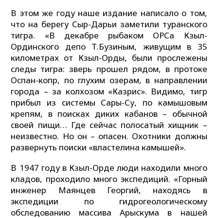
В этом же году наше издание написало о том,
что на берегу Сыр-Дарьи заметили туранского
тигра. «В декабре рыбаком ОРСа Кзыл-
Ординского депо Т.Бузиным, живущим в 35
километрах от Кзыл-Орды, были прослежены
следы тигра: зверь прошел рядом, в протоке
Оспан-копр, по глухим озерам, в направлении
города – за колхозом «Казрис». Видимо, тигр
прибыл из системы Сары-Су, по камышовым
крепям, в поисках диких кабанов – обычной
своей пищи… Где сейчас полосатый хищник –
неизвестно. Но он – опасен. Охотники должны
развернуть поиски «властелина камышей».
В 1947 году в Кзыл-Орде люди находили много
кладов, проходило много экспедиций. «Горный
инженер Маянцев Георгий, находясь в
экспедиции по гидрогеологическому
обследованию массива Арыскума в нашей