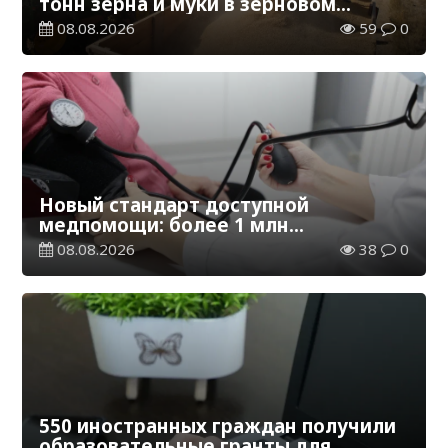
тонн зерна и муки в зерновом
эквиваленте
08.08.2026
59
0
Новый стандарт доступной
медпомощи: более 1 млн
казахстанцев получили
08.08.2026
38
0
телемедицинские услуги
550 иностранных граждан получили
образовательные гранты для