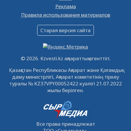
Реклама
Объявление
Правила использования материалов
16.12.2022
61064
0
Объявление
Старая версия сайта
09.12.2022
64136
0
Свободные рабочие места
22.11.2022
16447
0
© 2026. Kzvesti.kz ақпараттық агенттігі.
IPO «КазМунайГаз»: компания проведет
Қазақстан Республикасы Ақпарат және Қоғамдық
встречу с инвесторами в Кызылорде 22
даму министрлігі, Ақпарат комитетінің тіркеу
ноября
21.11.2022
14952
0
туралы № KZ37VPY00052422 куәлігі 21.07.2022
жылы берілген.
Все права принадлежат
ТОО
«Сыр медиа»
.