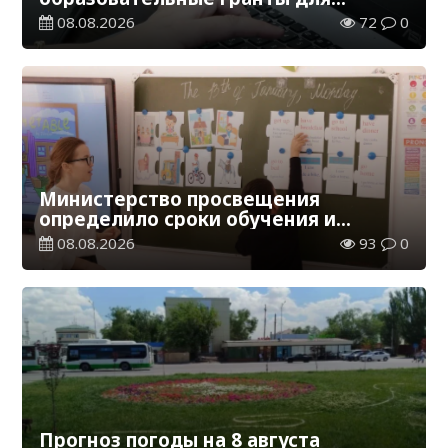
обучения в Казахстане
08.08.2026
72
0
Министерство просвещения
определило сроки обучения и
каникул на 2026-2027 учебный год
08.08.2026
93
0
Прогноз погоды на 8 августа