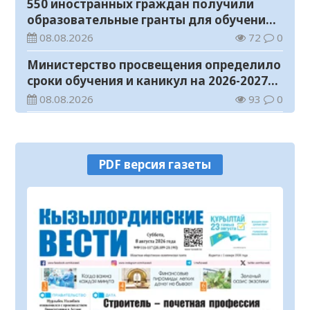
550 иностранных граждан получили
образовательные гранты для обучения в
Казахстане
08.08.2026
72
0
Министерство просвещения определило
сроки обучения и каникул на 2026-2027
учебный год
08.08.2026
93
0
Прогноз погоды на 8 августа
08.08.2026
46
0
PDF версия газеты
У граждан высокие ожидания от
выборов в Курултай – опрос
общественного мнения
07.08.2026
85
0
В Жанакоргане введена в эксплуатацию
водораспределительная станция
07.08.2026
116
0
В Кызылординской области