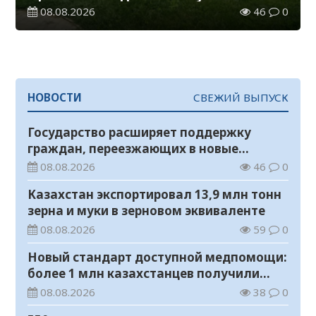
08.08.2026
46
0
НОВОСТИ
СВЕЖИЙ ВЫПУСК
Государство расширяет поддержку
граждан, переезжающих в новые
регионы для работы
08.08.2026
46
0
Казахстан экспортировал 13,9 млн тонн
зерна и муки в зерновом эквиваленте
08.08.2026
59
0
Новый стандарт доступной медпомощи:
более 1 млн казахстанцев получили
телемедицинские услуги
08.08.2026
38
0