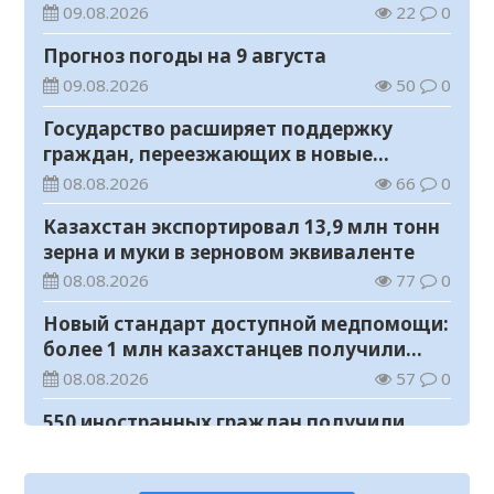
учебном году
09.08.2026
22
0
Прогноз погоды на 9 августа
09.08.2026
50
0
Государство расширяет поддержку
граждан, переезжающих в новые
регионы для работы
08.08.2026
66
0
Казахстан экспортировал 13,9 млн тонн
зерна и муки в зерновом эквиваленте
08.08.2026
77
0
Новый стандарт доступной медпомощи:
более 1 млн казахстанцев получили
телемедицинские услуги
08.08.2026
57
0
550 иностранных граждан получили
образовательные гранты для обучения в
Казахстане
08.08.2026
89
0