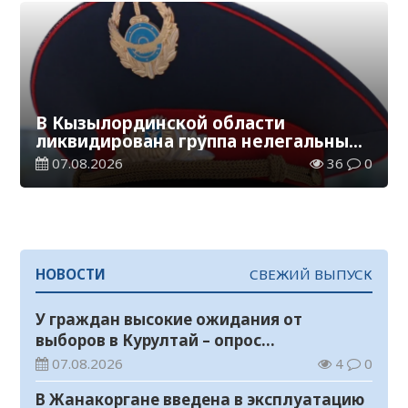
В Кызылординской области
ликвидирована группа нелегальных
добытчиков золота
07.08.2026
36
0
НОВОСТИ
СВЕЖИЙ ВЫПУСК
У граждан высокие ожидания от
выборов в Курултай – опрос
общественного мнения
07.08.2026
4
0
В Жанакоргане введена в эксплуатацию