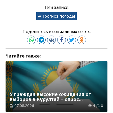
Тэги записи:
Прогноз погоды
Поделитесь в социальных сетях:
Читайте также:
У граждан высокие ожидания от
выборов в Курултай – опрос
общественного мнения
07.08.2026
4
0