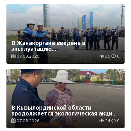
В Жанакоргане введена в
эксплуатацию
водораспределительная станция
07.08.2026
35
0
В Кызылординской области
продолжается экологическая акция
«Таза Қазақстан»
07.08.2026
24
0