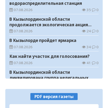
водораспределительная станция
07.08.2026
35
0
В Кызылординской области
продолжается экологическая акция
«Таза Қазақстан»
07.08.2026
24
0
В Кызылорде пройдет ярмарка
07.08.2026
34
0
Как найти участок для голосования?
07.08.2026
41
0
В Кызылординской области
ликвидирована группа нелегальных
добытчиков золота
07.08.2026
36
0
Аким области ознакомился с работой
PDF версия газеты
племенного хозяйства в
Жанакорганском районе
07.08.2026
54
0