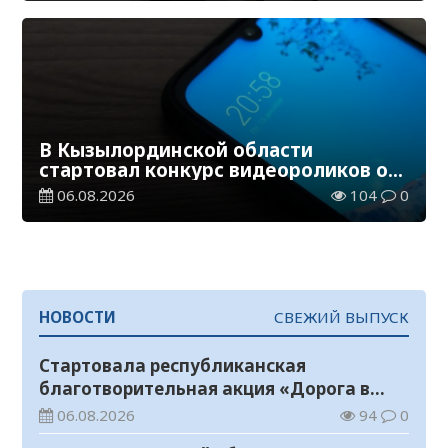
В Кызылординской области
стартовал конкурс видеороликов о
семейных ценностях и Конституции
06.08.2026
104
0
НОВОСТИ
СВЕЖИЙ ВЫПУСК
Стартовала республиканская
благотворительная акция «Дорога в
школу»
06.08.2026
94
0