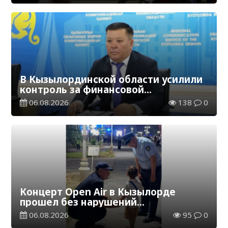
В Кызылординской области усилили
контроль за финансовой
дисциплиной
06.08.2026
138
0
Концерт Open Air в Кызылорде
прошел без нарушений
общественного порядка
06.08.2026
95
0