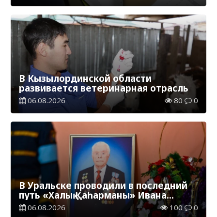
В Кызылординской области
развивается ветеринарная отрасль
06.08.2026
80
0
В Уральске проводили в последний
путь «Халық Қаһарманы» Ивана
Степановича Гапича
06.08.2026
100
0