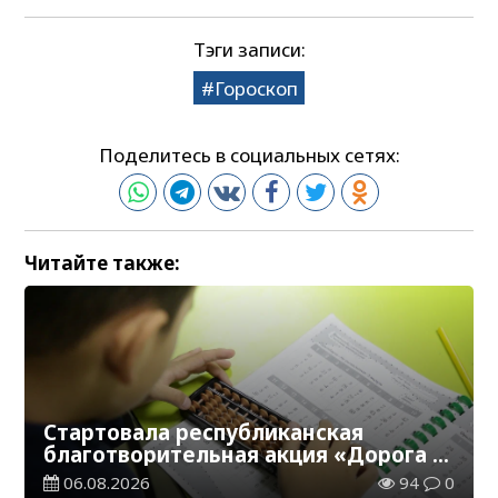
Тэги записи:
Гороскоп
Поделитесь в социальных сетях:
Читайте также:
Стартовала республиканская
благотворительная акция «Дорога в
школу»
06.08.2026
94
0