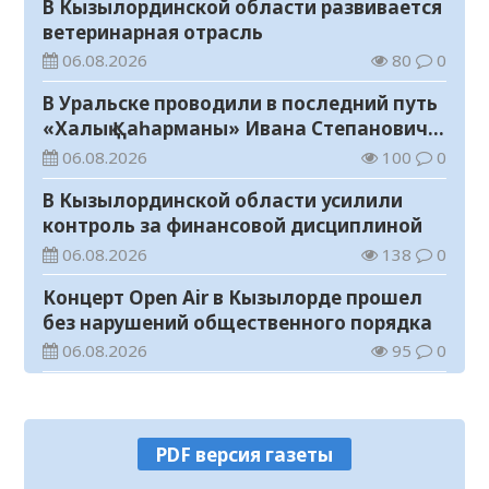
В Кызылординской области развивается
ветеринарная отрасль
06.08.2026
80
0
В Уральске проводили в последний путь
«Халық Қаһарманы» Ивана Степановича
Гапича
06.08.2026
100
0
В Кызылординской области усилили
контроль за финансовой дисциплиной
06.08.2026
138
0
Концерт Open Air в Кызылорде прошел
без нарушений общественного порядка
06.08.2026
95
0
В Кызылординской области стартовал
конкурс видеороликов о семейных
ценностях и Конституции
06.08.2026
104
0
PDF версия газеты