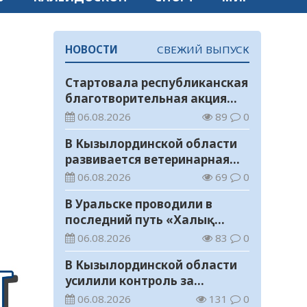
НОВОСТИ
СВЕЖИЙ ВЫПУСК
Стартовала республиканская
благотворительная акция
«Дорога в школу»
06.08.2026
89
0
В Кызылординской области
развивается ветеринарная
отрасль
06.08.2026
69
0
В Уральске проводили в
последний путь «Халық
Қаһарманы» Ивана
06.08.2026
83
0
Степановича Гапича
В Кызылординской области
усилили контроль за
финансовой дисциплиной
06.08.2026
131
0