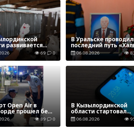
ылординской
В Уральске проводил
ти развивается
последний путь «Хал
инарная отрасль
Қаһарманы» Ивана
2026
69
0
06.08.2026
8
Степановича Гапича
т Open Air в
В Кызылординской
орде прошел без
области стартовал
ений
конкурс видеоролико
2026
89
0
06.08.2026
9
твенного порядка
семейных ценностях
Конституции