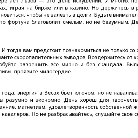
ерегает Львов — это день искушений. У многих по
рах, играя на бирже или в казино. Но держитесь в 
новиться, чтобы не залезть в долги. Будьте внимате
 что фортуна благоволит смелым, но не безумным. Д
 И тогда вам предстоит познакомиться не только со
елайте скоропалительных выводов. Воздержитесь от к
робуйте разрешить все мирно и без скандала. Выя
ливы, проявите милосердие.
 года, энергия в Весах бьет ключом, но не навалива
лы разумно и экономно. День хорош для творчеств
аяние, магнетизм, удовлетворенность собственной ж
 кавалеров. Но не разбрасывайтесь, слушайте свое с