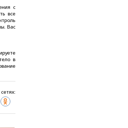
ения с
ть все
нтроль
ы. Вас
ируете
тело в
ование
 сетях: