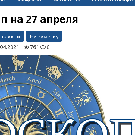
п на 27 апреля
 новости
На заметку
.04.2021
761
0