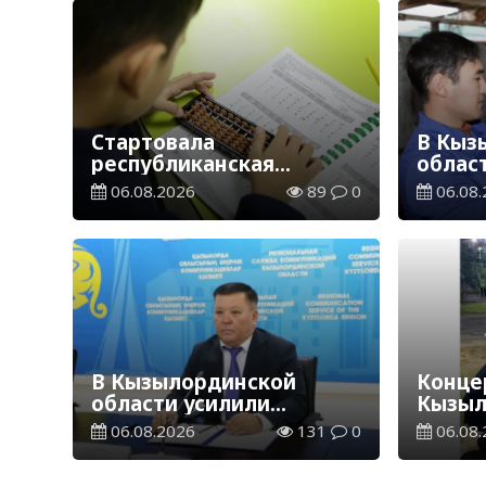
Стартовала
В Кыз
республиканская
облас
благотворительная
ветер
06.08.2026
89
0
06.08.
акция «Дорога в школу»
В Кызылординской
Концер
области усилили
Кызыл
контроль за финансовой
наруш
06.08.2026
131
0
06.08.
дисциплиной
общес