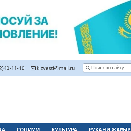
2)40-11-10
kizvesti@mail.ru
КА
СОЦИУМ
КУЛЬТУРА
РУХАНИ ЖАҢҒЫР