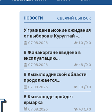
НОВОСТИ
СВЕЖИЙ ВЫПУСК
У граждан высокие ожидания
от выборов в Курултай –
опрос общественного мнения
07.08.2026
10
0
В Жанакоргане введена в
эксплуатацию
водораспределительная
07.08.2026
48
0
станция
В Кызылординской области
продолжается
экологическая акция «Таза
07.08.2026
30
0
Қазақстан»
В Кызылорде пройдет
ярмарка
07.08.2026
43
0