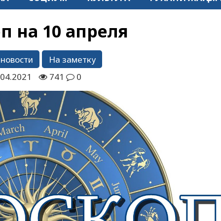
п на 10 апреля
 новости
На заметку
.04.2021
741
0