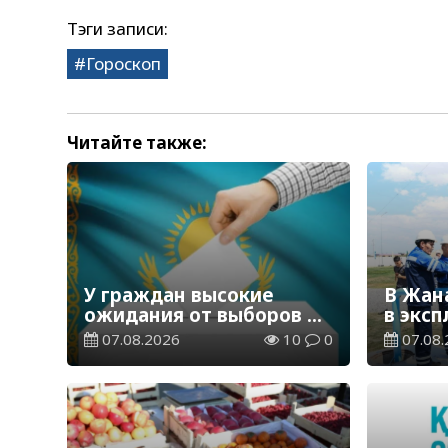
Тэги записи:
Гороскоп
Читайте также:
У граждан высокие
В Жан
ожидания от выборов в
в экс
Курултай – опрос
водор
07.08.2026
10
0
07.08.
общественного мнения
станц