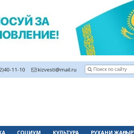
2)40-11-10
kizvesti@mail.ru
КА
СОЦИУМ
КУЛЬТУРА
РУХАНИ ЖАҢҒЫР