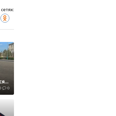
 сетях:
ся
0
0