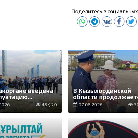
Поделитесь в социальных
акоргане введена
В Кызылординской
плуатацию
области продолжает
аспределительная
экологическая акция
2026
48
0
07.08.2026
3
ия
«Таза Қазақстан»