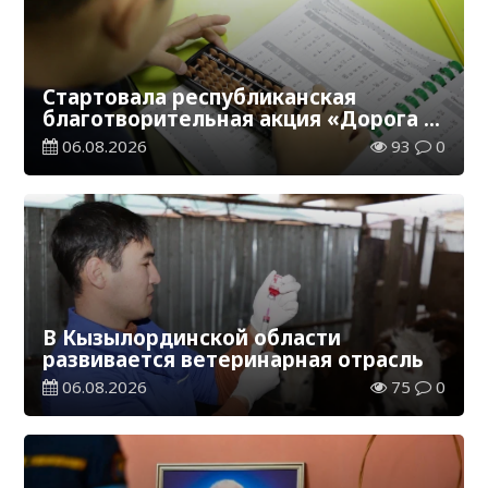
Стартовала республиканская
благотворительная акция «Дорога в
школу»
06.08.2026
93
0
В Кызылординской области
развивается ветеринарная отрасль
06.08.2026
75
0