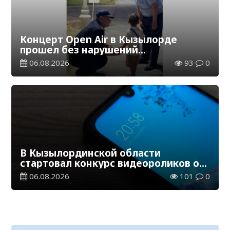
Концерт Open Air в Кызылорде
прошел без нарушений
общественного порядка
06.08.2026
93
0
В Кызылординской области
стартовал конкурс видеороликов о
семейных ценностях и Конституции
06.08.2026
101
0