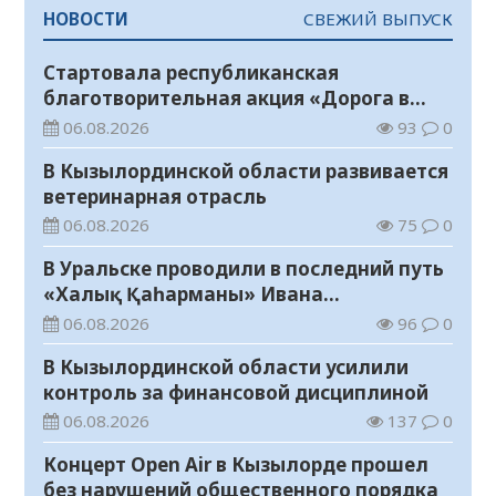
НОВОСТИ
СВЕЖИЙ ВЫПУСК
Стартовала республиканская
благотворительная акция «Дорога в
школу»
06.08.2026
93
0
В Кызылординской области развивается
ветеринарная отрасль
06.08.2026
75
0
В Уральске проводили в последний путь
«Халық Қаһарманы» Ивана
Степановича Гапича
06.08.2026
96
0
В Кызылординской области усилили
контроль за финансовой дисциплиной
06.08.2026
137
0
Концерт Open Air в Кызылорде прошел
без нарушений общественного порядка