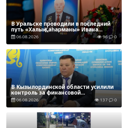
В Уральске проводили в последний
путь «Халық Қаһарманы» Ивана
Степановича Гапича
06.08.2026
96
0
В Кызылординской области усилили
контроль за финансовой
дисциплиной
06.08.2026
137
0