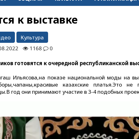
тся к выставке
идео
Культура
08.2022
1168
0
иков готовятся к очередной республиканской вы
ыгаш Ильясова,на показе национальной моды на вы
боры,чапаны,красивые казахские платья.Это не 
ы.В год они принимают участие в 3-4 подобных проек