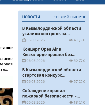
НОВОСТИ
СВЕЖИЙ ВЫПУСК
В Кызылординской области
усилили контроль за
финансовой дисциплиной
06.08.2026
43
0
ставке
Концерт Open Air в
Кызылорде прошел без
ставке
нарушений общественного
06.08.2026
52
0
первая
порядка
тах.
В Кызылординской области
стартовал конкурс
видеороликов о семейных
06.08.2026
57
0
ценностях и Конституции
Соблюдение правил
пожарной безопасности –
обязанность каждого
06.08.2026
18
0