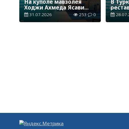
На куполе мавзолея
В Тур
Ходжи Ахмеда Ясави
реста
продолжаются научно-
крепо
31.07.2026
253
0
28.07.
реставрационные
древн
работы