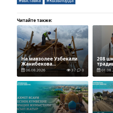
выставка
Кызылорда
Читайте также:
На мавзолее Узбекали
208 ш
Жанибекова
тради
продолжаются
казах
06.08.2026
37
0
01.08.
реставрационные
рамка
работы
нацио
ремес