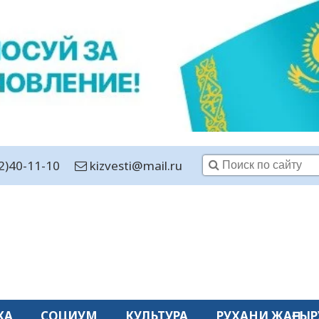
2)40-11-10
kizvesti@mail.ru
КА
СОЦИУМ
КУЛЬТУРА
РУХАНИ ЖАҢҒЫР