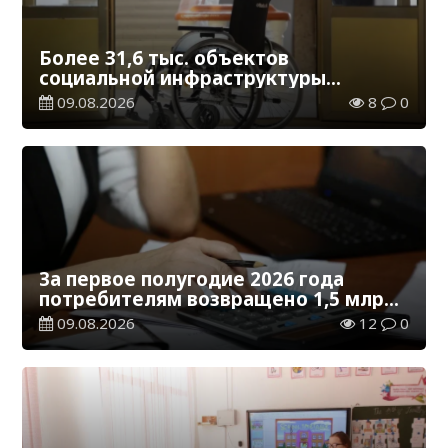
Более 31,6 тыс. объектов
социальной инфраструктуры
адаптированы для лиц с
09.08.2026
8
0
инвалидностью
За первое полугодие 2026 года
потребителям возвращено 1,5 млрд
тенге
09.08.2026
12
0