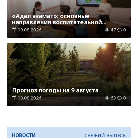
«Адал азамат»: основные
направления воспитательной
работы в новом учебном году
09.08.2026
47
0
Прогноз погоды на 9 августа
09.08.2026
63
0
НОВОСТИ
СВЕЖИЙ ВЫПУСК