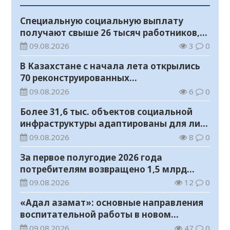
Специальную социальную выплату
получают свыше 26 тысяч работников,
занятых во вредных условиях труда
09.08.2026
3
0
В Казахстане с начала лета открылись
70 реконструированных
железнодорожных вокзалов
09.08.2026
6
0
Более 31,6 тыс. объектов социальной
инфраструктуры адаптированы для лиц
с инвалидностью
09.08.2026
8
0
За первое полугодие 2026 года
потребителям возвращено 1,5 млрд
тенге
09.08.2026
12
0
«Адал азамат»: основные направления
воспитательной работы в новом
учебном году
09.08.2026
47
0