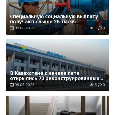
Специальную социальную выплату
получают свыше 26 тысяч
работников, занятых во вредных
09.08.2026
3
0
условиях труда
В Казахстане с начала лета
открылись 70 реконструированных
железнодорожных вокзалов
09.08.2026
6
0