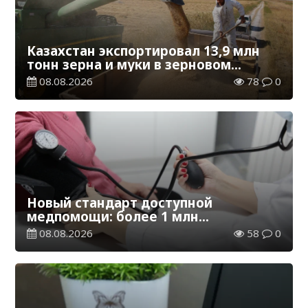
Казахстан экспортировал 13,9 млн
тонн зерна и муки в зерновом
эквиваленте
08.08.2026
78
0
Новый стандарт доступной
медпомощи: более 1 млн
казахстанцев получили
08.08.2026
58
0
телемедицинские услуги