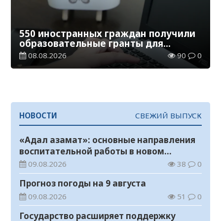
550 иностранных граждан получили
образовательные гранты для
обучения в Казахстане
08.08.2026
90
0
НОВОСТИ
СВЕЖИЙ ВЫПУСК
«Адал азамат»: основные направления
воспитательной работы в новом
учебном году
09.08.2026
38
0
Прогноз погоды на 9 августа
09.08.2026
51
0
Государство расширяет поддержку