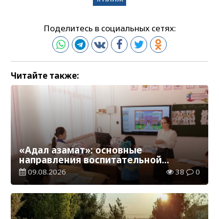
Поделитесь в социальных сетях:
Читайте также:
«Адал азамат»: основные
направления воспитательной
работы в новом учебном году
09.08.2026
38
0