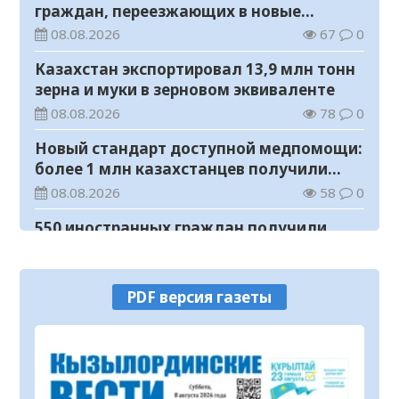
граждан, переезжающих в новые
регионы для работы
08.08.2026
67
0
Казахстан экспортировал 13,9 млн тонн
зерна и муки в зерновом эквиваленте
08.08.2026
78
0
Новый стандарт доступной медпомощи:
более 1 млн казахстанцев получили
телемедицинские услуги
08.08.2026
58
0
550 иностранных граждан получили
образовательные гранты для обучения в
Казахстане
08.08.2026
90
0
PDF версия газеты
Министерство просвещения определило
сроки обучения и каникул на 2026-2027
учебный год
08.08.2026
114
0
Прогноз погоды на 8 августа