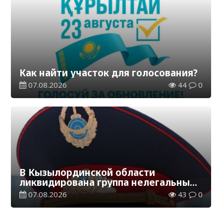
Как найти участок для голосования?
07.08.2026
44
0
В Кызылординской области
ликвидирована группа нелегальных
добытчиков золота
07.08.2026
43
0