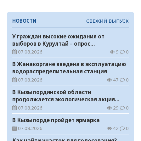
НОВОСТИ
СВЕЖИЙ ВЫПУСК
У граждан высокие ожидания от
выборов в Курултай – опрос
общественного мнения
07.08.2026
9
0
В Жанакоргане введена в эксплуатацию
водораспределительная станция
07.08.2026
47
0
В Кызылординской области
продолжается экологическая акция
«Таза Қазақстан»
07.08.2026
29
0
В Кызылорде пройдет ярмарка
07.08.2026
42
0
Как найти участок для голосования?