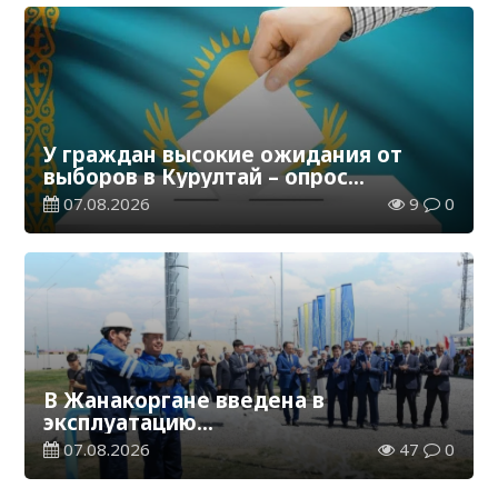
У граждан высокие ожидания от
выборов в Курултай – опрос
общественного мнения
07.08.2026
9
0
В Жанакоргане введена в
эксплуатацию
водораспределительная станция
07.08.2026
47
0