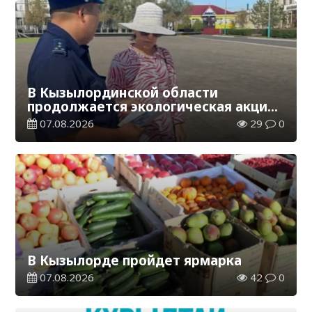
В Кызылординской области
продолжается экологическая акция
«Таза Қазақстан»
07.08.2026
29
0
В Кызылорде пройдет ярмарка
07.08.2026
42
0