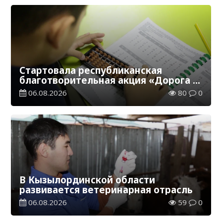
Стартовала республиканская
благотворительная акция «Дорога в
школу»
06.08.2026
80
0
В Кызылординской области
развивается ветеринарная отрасль
06.08.2026
59
0