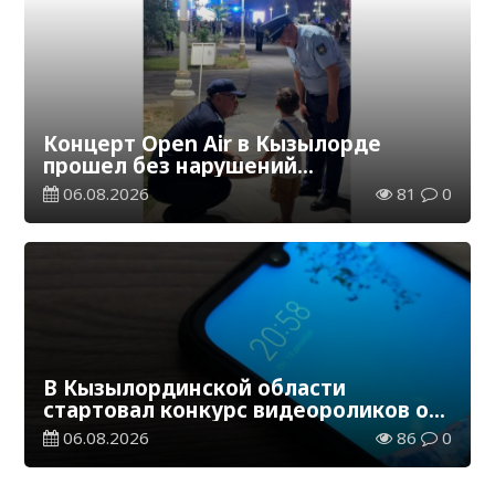
Концерт Open Air в Кызылорде
прошел без нарушений
общественного порядка
06.08.2026
81
0
В Кызылординской области
стартовал конкурс видеороликов о
семейных ценностях и Конституции
06.08.2026
86
0