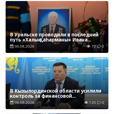
В Уральске проводили в последний
путь «Халық Қаһарманы» Ивана
Степановича Гапича
06.08.2026
73
0
В Кызылординской области усилили
контроль за финансовой
дисциплиной
06.08.2026
120
0