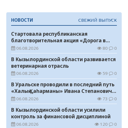
НОВОСТИ
СВЕЖИЙ ВЫПУСК
Стартовала республиканская
благотворительная акция «Дорога в
школу»
06.08.2026
80
0
В Кызылординской области развивается
ветеринарная отрасль
06.08.2026
59
0
В Уральске проводили в последний путь
«Халық Қаһарманы» Ивана Степановича
Гапича
06.08.2026
73
0
В Кызылординской области усилили
контроль за финансовой дисциплиной
06.08.2026
120
0