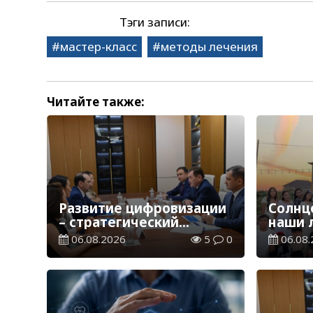
Тэги записи:
мастер-класс
методы лечения
Читайте также:
Развитие цифровизации
Солнце
– стратегический
наши 
приоритет
06.08.2026
5
0
06.08.