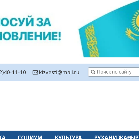
2)40-11-10
kizvesti@mail.ru
КА
СОЦИУМ
КУЛЬТУРА
РУХАНИ ЖАҢҒЫР