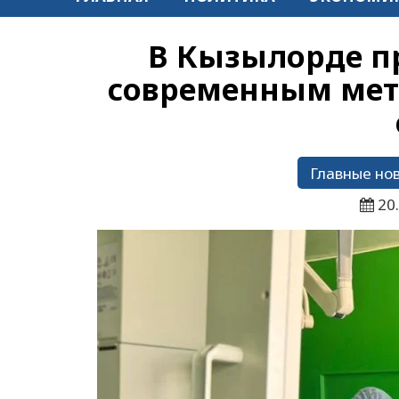
В Кызылорде п
современным мет
Главные но
20