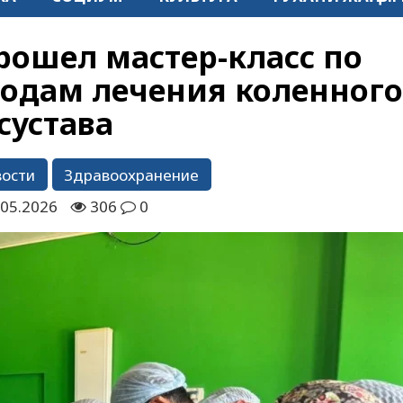
рошел мастер-класс по
одам лечения коленног
сустава
вости
Здравоохранение
.05.2026
306
0