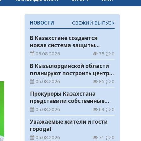
НОВОСТИ
СВЕЖИЙ ВЫПУСК
о
В Казахстане создается
новая система защиты
средств ОСМС от
05.08.2026
75
0
необоснованных выплат
В Кызылординской области
планируют построить центр
цифровизации
05.08.2026
85
0
Прокуроры Казахстана
представили собственные
ИИ-разработки мировому
05.08.2026
63
0
эксперту Кай-Фу Ли
Уважаемые жители и гости
города!
05.08.2026
71
0