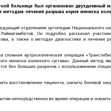
ной больнице был организован двухдневный м
м методам лечения разрыва корня мениска кол
аведующий отделением ортопедии Национального на
 Раймагамбетов. Он подробно рассказал участни
тава, а также о методах диагностики и лечения р
на сложная артроскопическая операция «Транстиби
ого мениска коленного сустава». Данный метод яв
тся без больших разрезов с использованием специ
ить восстановление пациента, снизить болевой син
ытом непосредственно во время операции и освоить