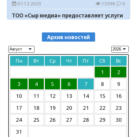
В Кызылординской области
год
07.12.2023
13596
0
продолжается борьба с финансовыми
пирамидами
ТОО «Сыр медиа» предоставляет услуги
05.08.2026
195
0
по размещению предвыборных
МЧС призывает граждан соблюдать
агитационных материалов кандидатов
07.10.2023
12117
0
правила безопасности на воде
в пилотные выборы акимов районов в
Архив новостей
Объявление
05.08.2026
82
0
областной газете «Кызылординские
вести»
06.10.2023
46433
0
Продолжается конкурс на присуждение
Пн
Вт
Ср
Чт
Пт
Сб
Вс
премий для НПО
Объявление
05.08.2026
75
0
06.10.2023
47100
0
1
2
Прогноз погоды на 5 августа
К сведению
3
4
5
6
7
8
9
05.08.2026
64
0
30.09.2023
45287
0
10
11
12
13
14
15
16
Требуется корреспондент
17
18
19
20
21
22
23
20.06.2023
11789
0
24
25
26
27
28
29
30
В Кызылорде пройдет концерт памяти
Батырхана Шукенова
31