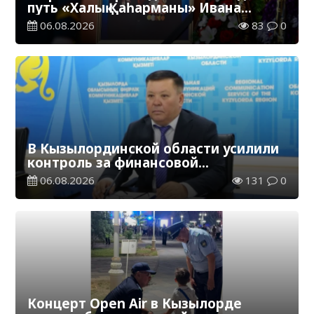
путь «Халық Қаһарманы» Ивана
Степановича Гапича
06.08.2026
83
0
В Кызылординской области усилили
контроль за финансовой
дисциплиной
06.08.2026
131
0
Концерт Open Air в Кызылорде