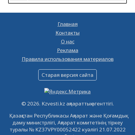
17.05.2023
14340
0
К сведению
28.01.2023
18703
0
Главная
Ищешь работу? Тогда тебе к нам!
Контакты
26.01.2023
16372
0
О нас
Реклама
Объявление
Правила использования материалов
16.12.2022
61036
0
Объявление
Старая версия сайта
09.12.2022
64107
0
Свободные рабочие места
22.11.2022
16432
0
© 2026. Kzvesti.kz ақпараттық агенттігі.
IPO «КазМунайГаз»: компания проведет
Қазақстан Республикасы Ақпарат және Қоғамдық
встречу с инвесторами в Кызылорде 22
даму министрлігі, Ақпарат комитетінің тіркеу
ноября
21.11.2022
14940
0
туралы № KZ37VPY00052422 куәлігі 21.07.2022