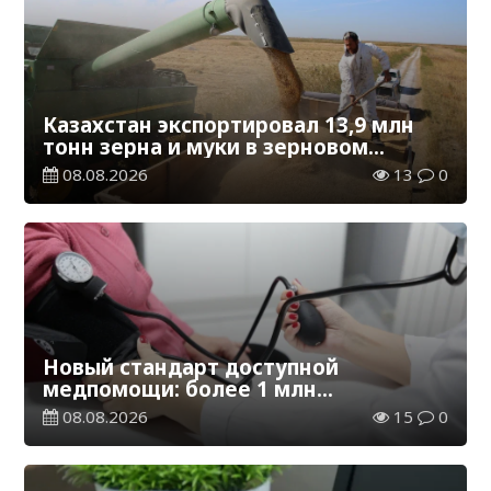
Казахстан экспортировал 13,9 млн
тонн зерна и муки в зерновом
эквиваленте
08.08.2026
13
0
Новый стандарт доступной
медпомощи: более 1 млн
казахстанцев получили
08.08.2026
15
0
телемедицинские услуги