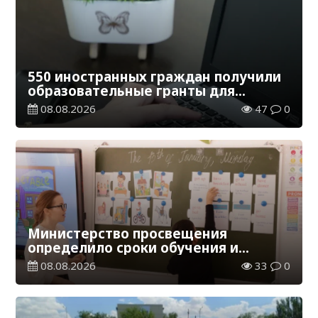
550 иностранных граждан получили
образовательные гранты для
обучения в Казахстане
08.08.2026
47
0
Министерство просвещения
определило сроки обучения и
каникул на 2026-2027 учебный год
08.08.2026
33
0