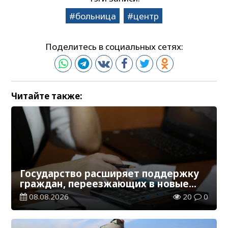
больница
центр
Поделитесь в социальных сетях:
Читайте также:
Государство расширяет поддержку
граждан, переезжающих в новые
регионы для работы
08.08.2026
20
0