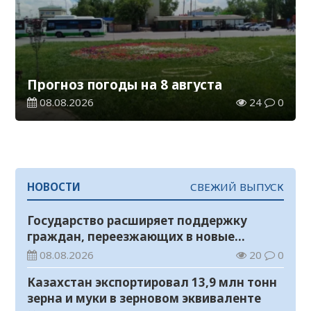
Прогноз погоды на 8 августа
08.08.2026
24
0
НОВОСТИ
СВЕЖИЙ ВЫПУСК
Государство расширяет поддержку
граждан, переезжающих в новые
регионы для работы
08.08.2026
20
0
Казахстан экспортировал 13,9 млн тонн
зерна и муки в зерновом эквиваленте