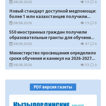
08.08.2026
13
0
Новый стандарт доступной медпомощи:
более 1 млн казахстанцев получили
телемедицинские услуги
08.08.2026
15
0
550 иностранных граждан получили
образовательные гранты для обучения в
Казахстане
08.08.2026
47
0
Министерство просвещения определило
сроки обучения и каникул на 2026-2027
учебный год
08.08.2026
33
0
Прогноз погоды на 8 августа
08.08.2026
24
0
PDF версия газеты
У граждан высокие ожидания от
выборов в Курултай – опрос
общественного мнения
07.08.2026
70
0