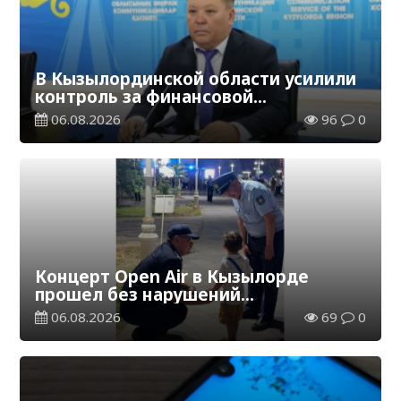
В Кызылординской области усилили
контроль за финансовой
дисциплиной
06.08.2026
96
0
Концерт Open Air в Кызылорде
прошел без нарушений
общественного порядка
06.08.2026
69
0