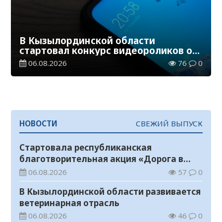
В Кызылординской области
стартовал конкурс видеороликов о
семейных ценностях и Конституции
06.08.2026
76
0
НОВОСТИ
СВЕЖИЙ ВЫПУСК
Стартовала республиканская
благотворительная акция «Дорога в
школу»
06.08.2026
57
0
В Кызылординской области развивается
ветеринарная отрасль
06.08.2026
46
0