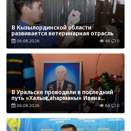
В Кызылординской области
развивается ветеринарная отрасль
06.08.2026
46
0
В Уральске проводили в последний
путь «Халық Қаһарманы» Ивана
Степановича Гапича
06.08.2026
66
0