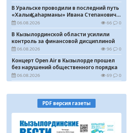
В Уральске проводили в последний путь
«Халық Қаһарманы» Ивана Степановича
Гапича
06.08.2026
66
0
В Кызылординской области усилили
контроль за финансовой дисциплиной
06.08.2026
96
0
Концерт Open Air в Кызылорде прошел
без нарушений общественного порядка
06.08.2026
69
0
В Кызылординской области стартовал
конкурс видеороликов о семейных
ценностях и Конституции
06.08.2026
76
0
PDF версия газеты
Соблюдение правил пожарной
безопасности – обязанность каждого
гражданина
06.08.2026
33
0