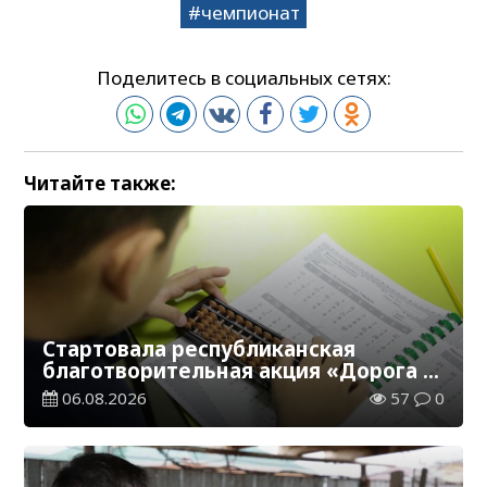
чемпионат
Поделитесь в социальных сетях:
Читайте также:
Стартовала республиканская
благотворительная акция «Дорога в
школу»
06.08.2026
57
0