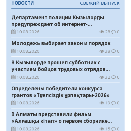
НОВОСТИ
СВЕЖИЙ ВЫПУСК
Департамент полиции Кызылорды
предупреждает об интернет-
мошенничестве
10.08.2026
28
0
Молодежь выбирает закон и порядок
10.08.2026
38
0
В Кызылорде прошел субботник с
участием бойцов трудовых отрядов
«Жасыл ел»
10.08.2026
32
0
Определены победители конкурса
грантов «Тәуелсіздік ұрпақтары-2026»
10.08.2026
19
0
В Алматы представили фильм
«Алғашқы кітап» о первом сборнике
произведений Абая
10.08.2026
15
0