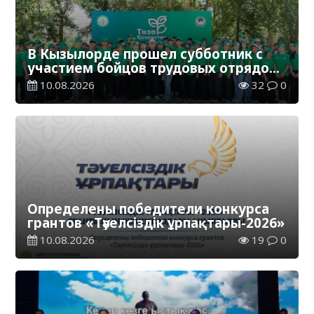
В Кызылорде прошел субботник с
участием бойцов трудовых отрядов
«Жасыл ел»
10.08.2026
32
0
Определены победители конкурса
грантов «Тәуелсіздік ұрпақтары-2026»
10.08.2026
19
0