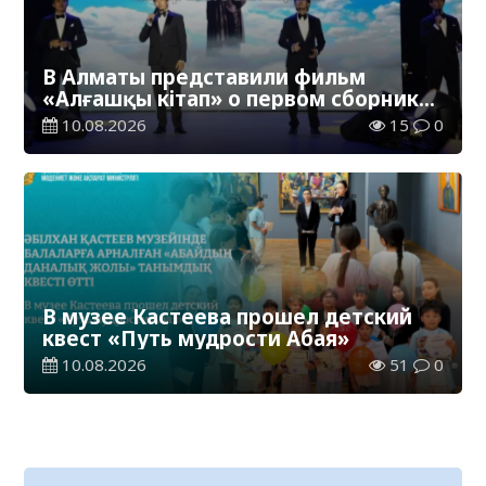
В Алматы представили фильм
«Алғашқы кітап» о первом сборнике
произведений Абая
10.08.2026
15
0
В музее Кастеева прошел детский
квест «Путь мудрости Абая»
10.08.2026
51
0