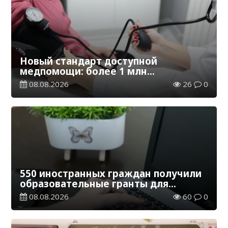
Новый стандарт доступной
медпомощи: более 1 млн
казахстанцев получили
08.08.2026
26
0
телемедицинские услуги
550 иностранных граждан получили
образовательные гранты для
обучения в Казахстане
08.08.2026
60
0