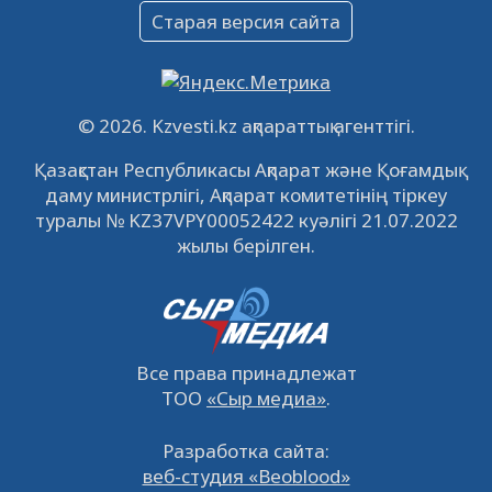
Объявление
Старая версия сайта
09.12.2022
64134
0
Свободные рабочие места
22.11.2022
16447
0
© 2026. Kzvesti.kz ақпараттық агенттігі.
IPO «КазМунайГаз»: компания проведет
Қазақстан Республикасы Ақпарат және Қоғамдық
встречу с инвесторами в Кызылорде 22
даму министрлігі, Ақпарат комитетінің тіркеу
ноября
21.11.2022
14952
0
туралы № KZ37VPY00052422 куәлігі 21.07.2022
жылы берілген.
Все права принадлежат
ТОО
«Сыр медиа»
.
Разработка сайта:
веб-студия «Beoblood»