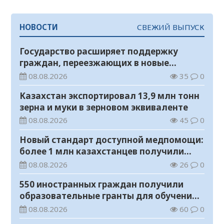
НОВОСТИ
СВЕЖИЙ ВЫПУСК
Государство расширяет поддержку
граждан, переезжающих в новые
регионы для работы
08.08.2026
35
0
Казахстан экспортировал 13,9 млн тонн
зерна и муки в зерновом эквиваленте
08.08.2026
45
0
Новый стандарт доступной медпомощи:
более 1 млн казахстанцев получили
телемедицинские услуги
08.08.2026
26
0
550 иностранных граждан получили
образовательные гранты для обучения в
Казахстане
08.08.2026
60
0