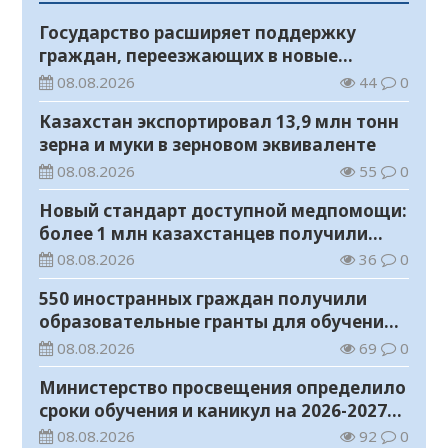
Государство расширяет поддержку
граждан, переезжающих в новые
регионы для работы
08.08.2026
44
0
Казахстан экспортировал 13,9 млн тонн
зерна и муки в зерновом эквиваленте
08.08.2026
55
0
Новый стандарт доступной медпомощи:
более 1 млн казахстанцев получили
телемедицинские услуги
08.08.2026
36
0
550 иностранных граждан получили
образовательные гранты для обучения в
Казахстане
08.08.2026
69
0
Министерство просвещения определило
сроки обучения и каникул на 2026-2027
учебный год
08.08.2026
92
0