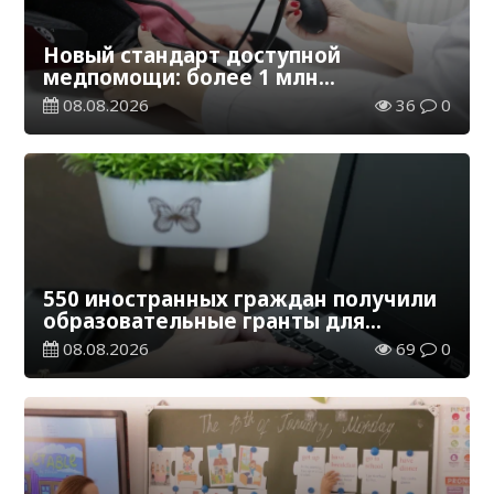
Новый стандарт доступной
медпомощи: более 1 млн
казахстанцев получили
08.08.2026
36
0
телемедицинские услуги
550 иностранных граждан получили
образовательные гранты для
обучения в Казахстане
08.08.2026
69
0