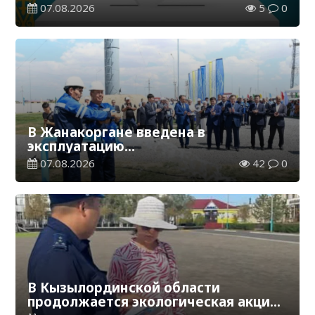
общественного мнения
07.08.2026
5
0
В Жанакоргане введена в
эксплуатацию
водораспределительная станция
07.08.2026
42
0
В Кызылординской области
продолжается экологическая акция