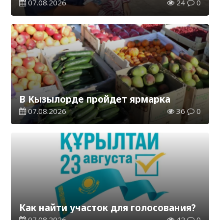
«Таза Қазақстан»
07.08.2026
24
0
В Кызылорде пройдет ярмарка
07.08.2026
36
0
Как найти участок для голосования?
07.08.2026
42
0