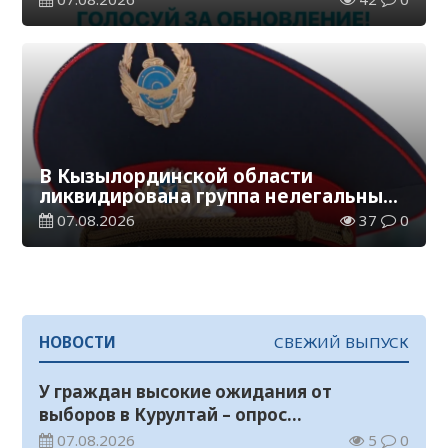
В Кызылординской области
ликвидирована группа нелегальных
добытчиков золота
07.08.2026
37
0
НОВОСТИ
СВЕЖИЙ ВЫПУСК
У граждан высокие ожидания от
выборов в Курултай – опрос
общественного мнения
07.08.2026
5
0