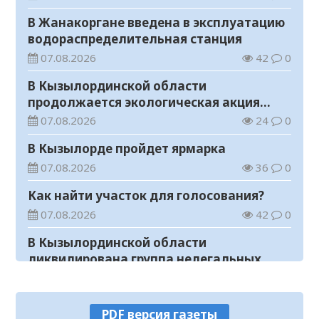
В Жанакоргане введена в эксплуатацию
водораспределительная станция
07.08.2026
42
0
В Кызылординской области
продолжается экологическая акция
«Таза Қазақстан»
07.08.2026
24
0
В Кызылорде пройдет ярмарка
07.08.2026
36
0
Как найти участок для голосования?
07.08.2026
42
0
В Кызылординской области
ликвидирована группа нелегальных
добытчиков золота
07.08.2026
37
0
Аким области ознакомился с работой
PDF версия газеты