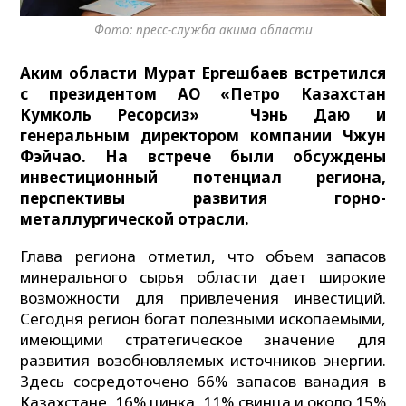
Фото: пресс-служба акима области
Аким
области Мурат Ергешбаев встретился
с президентом АО
«Петро
Казахстан
Кумколь Ресорсиз» Чэнь Даю и
генеральным директором компании Чжун
Фэйчао. На встрече были обсуждены
инвестиционный потенциал региона,
перспективы развития горно-
металлургической отрасли.
Глава региона отметил, что объем запасов
минерального сырья области дает широкие
возможности для привлечения инвестиций.
Сегодня регион богат полезными ископаемыми,
имеющими стратегическое значение для
развития возобновляемых источников энергии.
Здесь сосредоточено 66% запасов ванадия в
Казахстане, 16% цинка, 11% свинца и около 15%