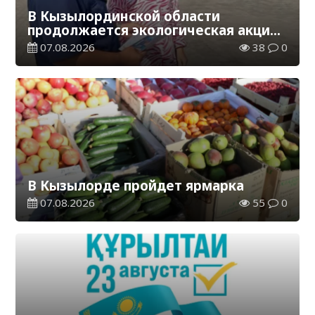
В Кызылординской области
продолжается экологическая акция
«Таза Қазақстан»
07.08.2026
38
0
В Кызылорде пройдет ярмарка
07.08.2026
55
0