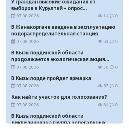
У граждан высокие ожидания от
выборов в Курултай – опрос
общественного мнения
07.08.2026
14
0
В Жанакоргане введена в эксплуатацию
водораспределительная станция
07.08.2026
53
0
В Кызылординской области
продолжается экологическая акция
«Таза Қазақстан»
07.08.2026
38
0
В Кызылорде пройдет ярмарка
07.08.2026
55
0
Как найти участок для голосования?
07.08.2026
64
0
В Кызылординской области
ликвидирована группа нелегальных