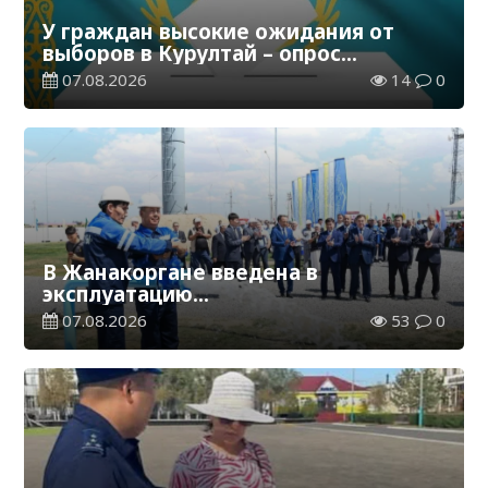
У граждан высокие ожидания от
выборов в Курултай – опрос
общественного мнения
07.08.2026
14
0
В Жанакоргане введена в
эксплуатацию
водораспределительная станция
07.08.2026
53
0