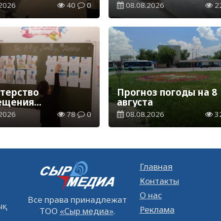
ерна и муки в
более 1 млн
2026
40
0
08.08.2026
2
вом эквиваленте
казахстанцев получи
телемедицинские
услуги
терство
Прогноз погоды на 8
ещения
августа
елило сроки
2026
78
0
08.08.2026
3
ия и каникул на
2027 учебный год
Главная
Контакты
О нас
Все права принадлежат
қ
Реклама
ТОО
«Сыр медиа»
.