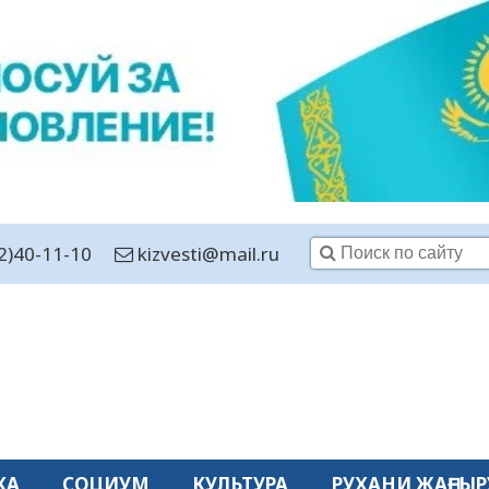
2)40-11-10
kizvesti@mail.ru
КА
СОЦИУМ
КУЛЬТУРА
РУХАНИ ЖАҢҒЫР