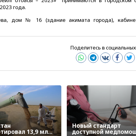
рейлі отбасы – 2023» принимаются в городском 
2023 года.
ева, дом № 16 (здание акимата города), кабине
Поделитесь в социальных
стан
Новый стандарт
ртировал 13,9 млн
доступной медпомощ