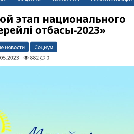
кой этап национального
ерейлі отбасы-2023»
е новости
Социум
.05.2023
882
0