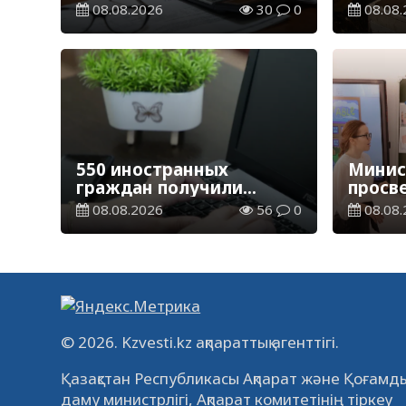
переезжающих в новые
тонн з
08.08.2026
30
0
08.08.
регионы для работы
зерно
550 иностранных
Минис
граждан получили
просв
образовательные
опред
08.08.2026
56
0
08.08.
гранты для обучения в
обучен
Казахстане
2026-
© 2026. Kzvesti.kz ақпараттық агенттігі.
Қазақстан Республикасы Ақпарат және Қоғамды
даму министрлігі, Ақпарат комитетінің тіркеу