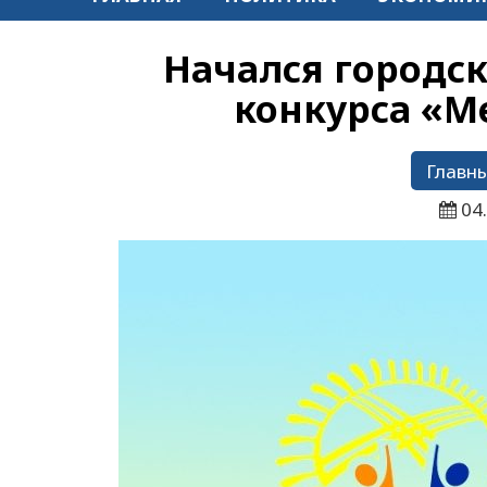
Начался городс
конкурса «М
Главны
04