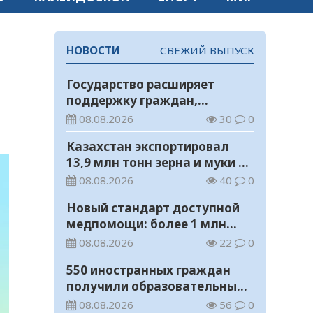
НОВОСТИ
СВЕЖИЙ ВЫПУСК
Государство расширяет
поддержку граждан,
переезжающих в новые
08.08.2026
30
0
регионы для работы
Казахстан экспортировал
13,9 млн тонн зерна и муки в
зерновом эквиваленте
08.08.2026
40
0
Новый стандарт доступной
медпомощи: более 1 млн
казахстанцев получили
08.08.2026
22
0
телемедицинские услуги
550 иностранных граждан
получили образовательные
гранты для обучения в
08.08.2026
56
0