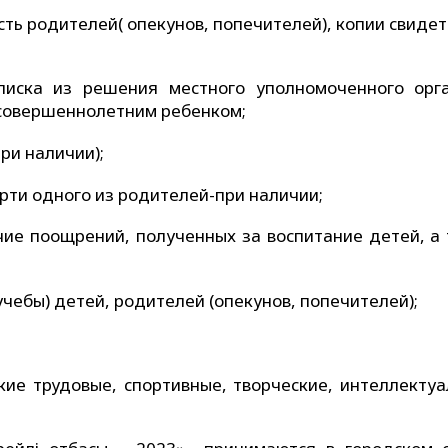
ть родителей( опекунов, попечителей), копии свиде
писка из решения местного уполномоченного орг
есовершеннолетним ребенком;
ри наличии);
ерти одного из родителей-при наличии;
чие поощрений, полученных за воспитание детей, а 
(учебы) детей, родителей (опекунов, попечителей);
кие трудовые, спортивные, творческие, интеллектуа